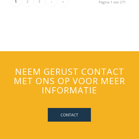
1
2
3
›
»
Pagina 1 van 271
NEEM GERUST CONTACT
MET ONS OP VOOR MEER
INFORMATIE
CONTACT