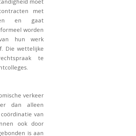
standigheid moet
contracten met
rden en gaat
s formeel worden
 van hun werk
. Die wettelijke
echtspraak te
tcolleges.
omische verkeer
er dan alleen
 coördinatie van
unnen ook door
 gebonden is aan