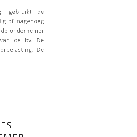
g, gebruikt de
dig of nagenoeg
on de ondernemer
 van de bv. De
rbelasting. De
GES
EMER