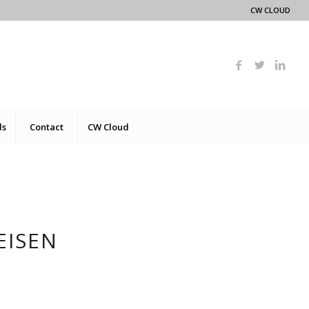
CW CLOUD
ds
Contact
CW Cloud
EISEN