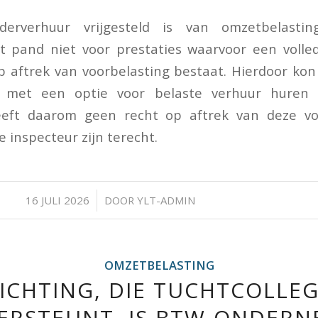
rverhuur vrijgesteld is van omzetbelastin
 pand niet voor prestaties waarvoor een volle
op aftrek van voorbelasting bestaat. Hierdoor k
 met een optie voor belaste verhuur huren
eft daarom geen recht op aftrek van deze voo
e inspecteur zijn terecht.
/
16 JULI 2026
DOOR
YLT-ADMIN
OMZETBELASTING
ICHTING, DIE TUCHTCOLLE
ERSTEUNT, IS BTW-ONDERN