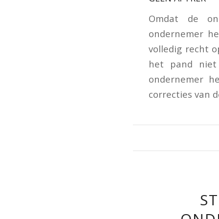
Omdat de onde
ondernemer het
volledig recht 
het pand niet
ondernemer he
correcties van d
ST
OND