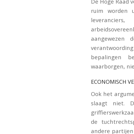
De Hoge Raad ve
ruim worden u
leverancier
arbeidsovereenk
aangewezen d
verantwoording 
bepalingen b
waarborgen, nie
ECONOMISCH VE
Ook het argume
slaagt niet.
griffierswerkza
de tuchtrecht
andere partijen