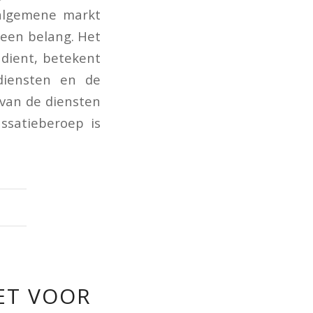
 algemene markt
meen belang. Het
 dient, betekent
diensten en de
 van de diensten
ssatieberoep is
ET VOOR