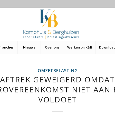
Branches
Nieuws
Over ons
Werken bij K&B
Downloa
OMZETBELASTING
AFTREK GEWEIGERD OMDAT
OVEREENKOMST NIET AAN 
VOLDOET