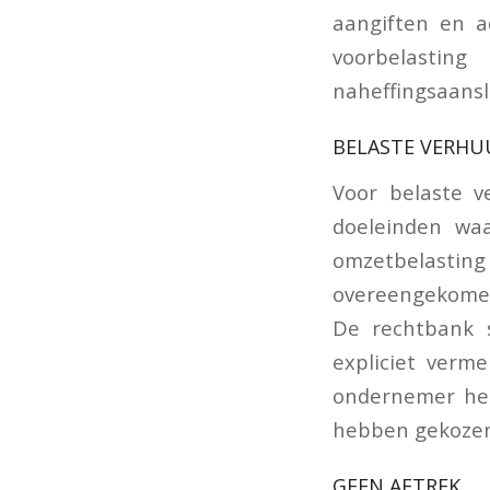
aangiften en ad
voorbelastin
naheffingsaansl
BELASTE VERHU
Voor belaste v
doeleinden waa
omzetbelasting 
overeengekomen 
De rechtbank 
expliciet verm
ondernemer hee
hebben gekozen
GEEN AFTREK