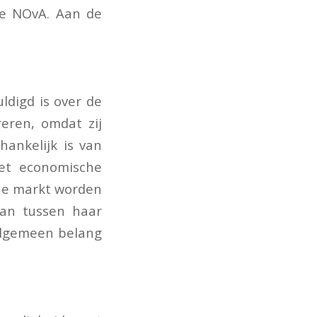
de NOvA. Aan de
ldigd is over de
reren, omdat zij
hankelijk is van
et economische
ene markt worden
an tussen haar
 algemeen belang