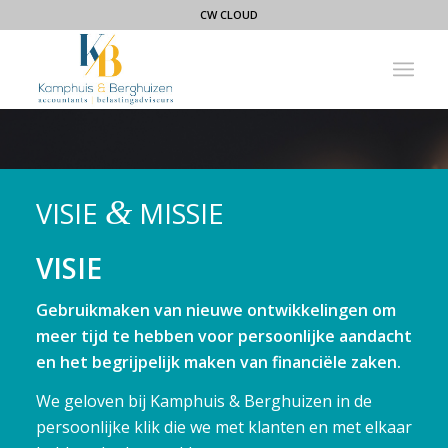
CW CLOUD
&
VISIE
MISSIE
VISIE
Gebruikmaken van nieuwe ontwikkelingen om
meer tijd te hebben voor persoonlijke aandacht
en het begrijpelijk maken van financiële zaken.
We geloven bij Kamphuis & Berghuizen in de
persoonlijke klik die we met klanten en met elkaar