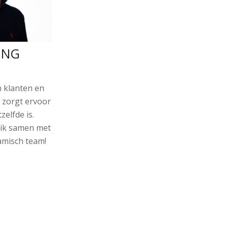
ING
n klanten en
zorgt ervoor
zelfde is.
 ik samen met
amisch team!