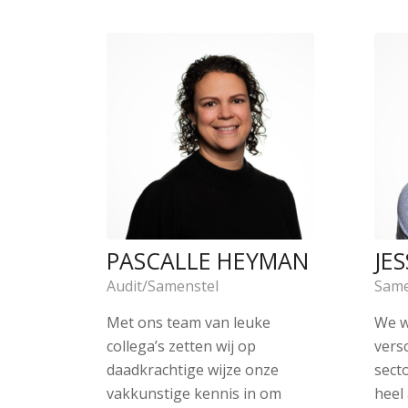
PASCALLE HEYMAN
JE
Audit/Samenstel
Same
Met ons team van leuke
We w
collega’s zetten wij op
vers
daadkrachtige wijze onze
sect
vakkunstige kennis in om
heel