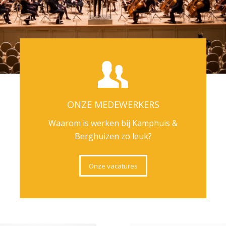
ONZE MEDEWERKERS
Waarom is werken bij Kamphuis &
Berghuizen zo leuk?
Onze vacatures