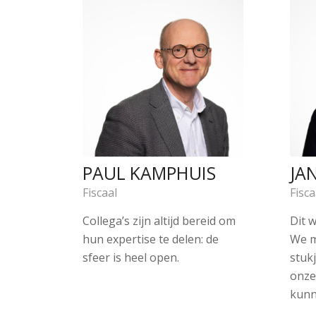
PAUL KAMPHUIS
JA
Fiscaal
Fisca
Collega’s zijn altijd bereid om
Dit w
hun expertise te delen: de
We m
sfeer is heel open.
stuk
onze
kunn