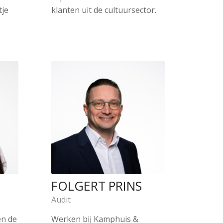
tje
klanten uit de cultuursector.
FOLGERT PRINS
Audit
en de
Werken bij Kamphuis &