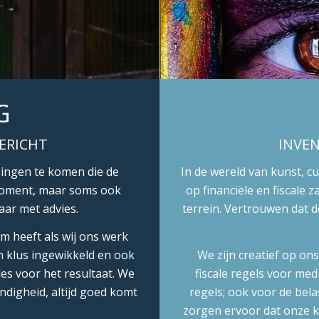
G
ERICHT
INVEN
ingen te komen die de
In de wereld van kunst, c
moment, maar soms ook
op financiële en fiscale
aar met advies.
terrein. Vertrouwen dat d
m heeft als wij ons werk
n klus ingewikkeld en ook
We zijn creatief op on
les voor het resultaat. We
fiscale regels voor med
digheid, altijd goed komt
regels; ook voor de bel
zorgen ervoor dat onze ke