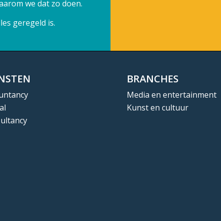
 waarom we dat zo doen.
es geregeld is.
ENSTEN
BRANCHES
untancy
Media en entertainment
al
Kunst en cultuur
ultancy