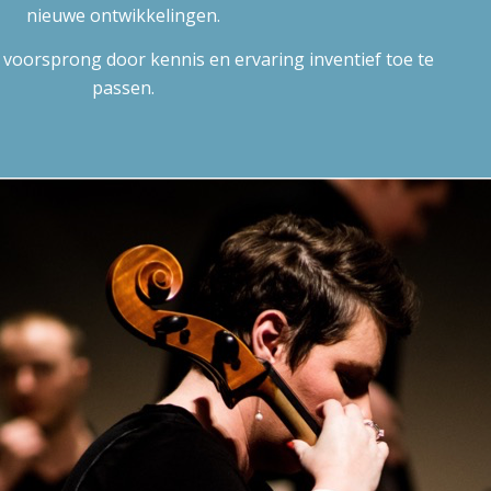
nieuwe ontwikkelingen.
voorsprong door kennis en ervaring inventief toe te
passen.