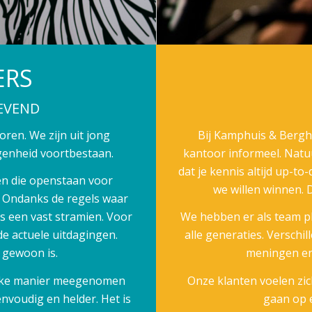
ERS
EVEND
ren. We zijn uit jong
Bij Kamphuis & Berghu
genheid voortbestaan.
kantoor informeel. Natuu
dat je kennis altijd up-to
en die openstaan voor
we willen winnen. 
. Ondanks de regels waar
s een vast stramien. Voor
We hebben er als team p
de actuele uitdagingen.
alle generaties. Verschi
t gewoon is.
meningen en
lijke manier meegenomen
Onze klanten voelen zich
nvoudig en helder. Het is
gaan op 