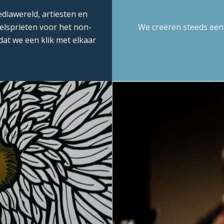
iawereld, artiesten en
oelsprieten voor het non-
We creëren steeds een 
dat we een klik met elkaar