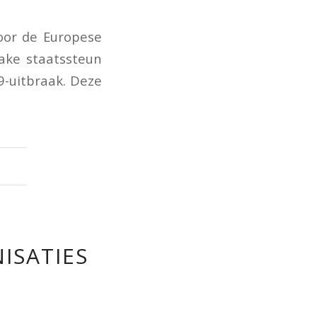
oor de Europese
zake staatssteun
-uitbraak. Deze
ISATIES