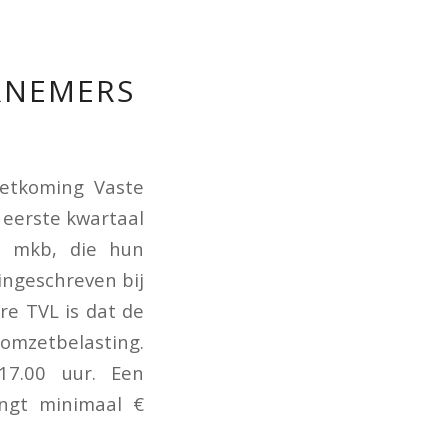
RNEMERS
etkoming Vaste
 eerste kwartaal
t mkb, die hun
ngeschreven bij
re TVL is dat de
omzetbelasting.
7.00 uur. Een
angt minimaal €