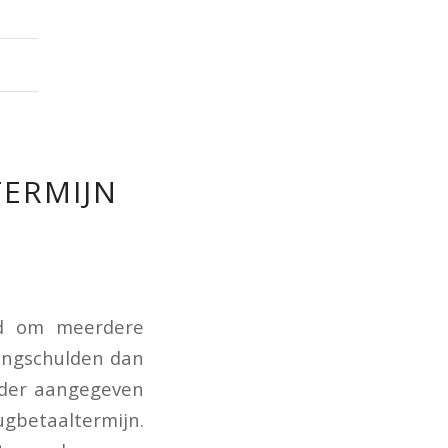
TERMIJN
N
gd om meerdere
tingschulden dan
erder aangegeven
ugbetaaltermijn.