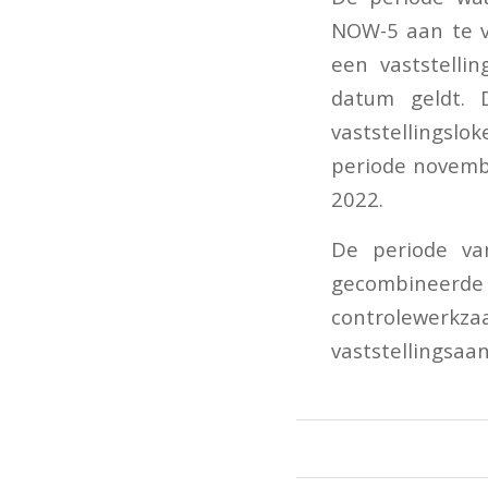
NOW-5 aan te vr
een vaststelli
datum geldt. 
vaststellingsl
periode novemb
2022.
De periode va
gecombineerd
controlewer
vaststellingsaan