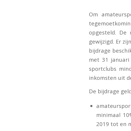
Om amateurspor
tegemoetkoming
opgesteld. De 
gewijzigd. Er z
bijdrage beschi
met 31 januari
sportclubs min
inkomsten uit d
De bijdrage geld
amateursport
minimaal 10
2019 tot en 