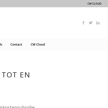
CW CLOUD
ds
Contact
CW Cloud
 TOT EN
nkostensubsidie