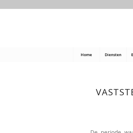
Home
Diensten
VASTST
De periode waa