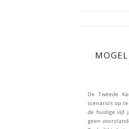
MOGELI
De Tweede Kam
scenario’s op t
de huidige vijf
geen voorstande