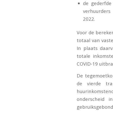
de gederfde
verhuurders 
2022.
Voor de bereken
totaal van vast
In plaats daar
totale inkomst
COVID-19 uitbra
De tegemoetkom
de vierde tr
huurinkomsten
onderscheid i
gebruiksgebond