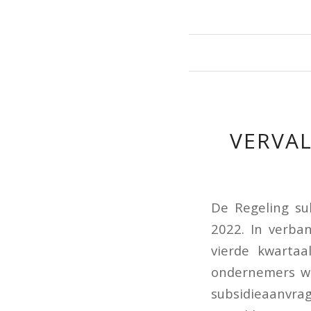
VERVAL
De Regeling sub
2022. In verba
vierde kwarta
ondernemers wo
subsidieaanvr