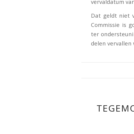
vervaldatum van 
Dat geldt niet
Commissie is go
ter ondersteun
delen vervallen 
TEGEMO