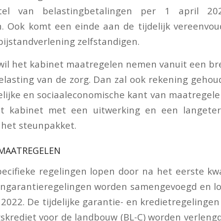
stel van belastingbetalingen per 1 april 20
n. Ook komt een einde aan de tijdelijk vereenvou
bijstandverlening zelfstandigen.
wil het kabinet maatregelen nemen vanuit een br
elasting van de zorg. Dan zal ook rekening geh
ijke en sociaaleconomische kant van maatregelen
 kabinet met een uitwerking en een langeter
 het steunpakket.
MAATREGELEN
pecifieke regelingen lopen door na het eerste kw
garantieregelingen worden samengevoegd en lo
022. De tijdelijke garantie- en kredietregelinge
gskrediet voor de landbouw (BL-C) worden verlengd