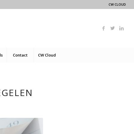
CW CLOUD
ds
Contact
CW Cloud
EGELEN