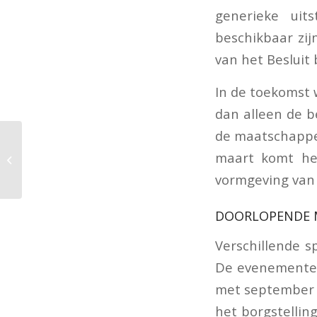
generieke uit
beschikbaar zij
van het Besluit 
In de toekomst 
dan alleen de b
de maatschappel
Regeling TVL eerste
maart komt het
kwartaal 2022
gepubliceerd
vormgeving van
DOORLOPENDE 
Verschillende s
De evenementen
met september 2
het borgstellin