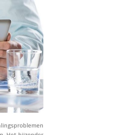
alingsproblemen
n. Het bijzonder