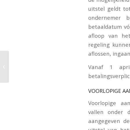
uitstel geldt t
ondernemer bi
betaaldatum vóó
afloop van het
regeling kunn
aflossen, ingaa
Verlaging
schenkingsvrijstelling
Vanaf 1 apr
eigen woning mogelijk
betalingsverpli
per 2023
VOORLOPIGE AA
Voorlopige aa
vallen onder 
aangegeven de 
uitstel van be