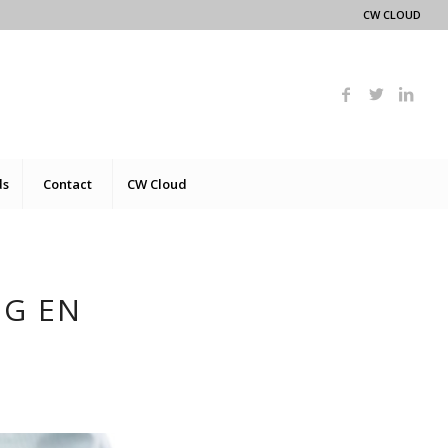
CW CLOUD
ds
Contact
CW Cloud
NG EN
2