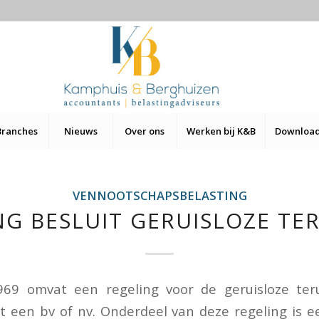
Branches
Nieuws
Over ons
Werken bij K&B
Downloa
VENNOOTSCHAPSBELASTING
ING BESLUIT GERUISLOZE TE
69 omvat een regeling voor de geruisloze ter
 een bv of nv. Onderdeel van deze regeling is 