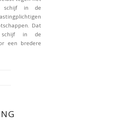
 schijf in de
stingplichtigen
otschappen. Dat
schijf in de
oor een bredere
ING