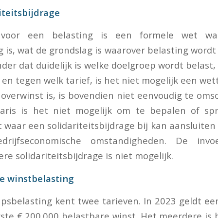
iteitsbijdrage
voor een belasting is een formele wet wa
ig is, wat de grondslag is waarover belasting word
onder dat duidelijk is welke doelgroep wordt belast
en tegen welk tarief, is het niet mogelijk een wet
 overwinst is, is bovendien niet eenvoudig te omsc
taris is het niet mogelijk om te bepalen of sp
 waar een solidariteitsbijdrage bij kan aansluite
drijfseconomische omstandigheden. De inv
e solidariteitsbijdrage is niet mogelijk.
de winstbelasting
sbelasting kent twee tarieven. In 2023 geldt een
ste € 200.000 belastbare winst. Het meerdere is 