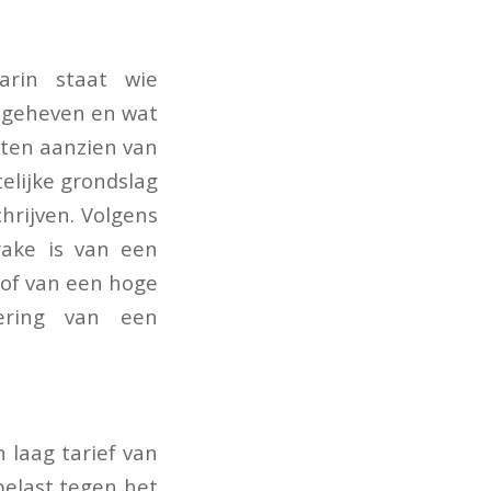
arin staat wie
t geheven en wat
, ten aanzien van
telijke grondslag
hrijven. Volgens
rake is van een
n of van een hoge
oering van een
 laag tarief van
belast tegen het