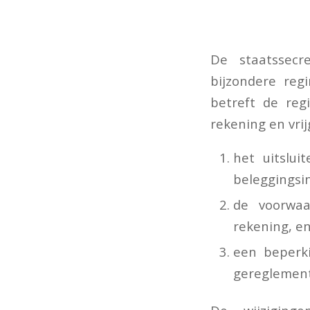
De staatssecr
bijzondere reg
betreft de reg
rekening en vrij
het uitslui
beleggingsin
de voorwaa
rekening, e
een beperki
gereglement