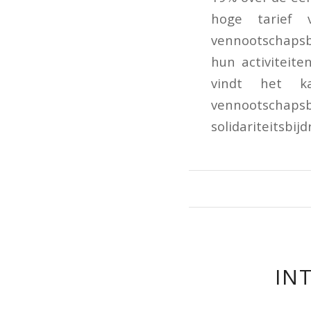
hoge tarief 
vennootschapsb
hun activiteit
vindt het k
vennootschapsb
solidariteitsbijd
IN