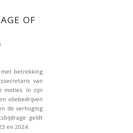
RAGE OF
G
 met betrekking
ssecretaris van
moties. In zijn
en oliebedrijven
e en de verhoging
tsbijdrage geldt
23 en 2024.