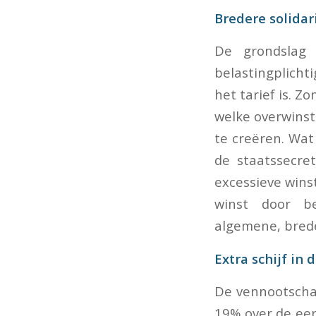
Bredere solidar
De grondslag 
belastingplicht
het tarief is. Z
welke overwinst 
te creëren. Wat
de staatssecre
excessieve winst
winst door be
algemene, breder
Extra schijf in 
De vennootschap
19% over de eer