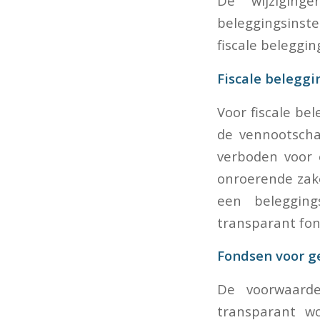
De wijziging
beleggingsinst
fiscale beleggi
Fiscale beleggi
Voor fiscale be
de vennootscha
verboden voor e
onroerende zake
een belegging
transparant fo
Fondsen voor 
De voorwaarde
transparant w