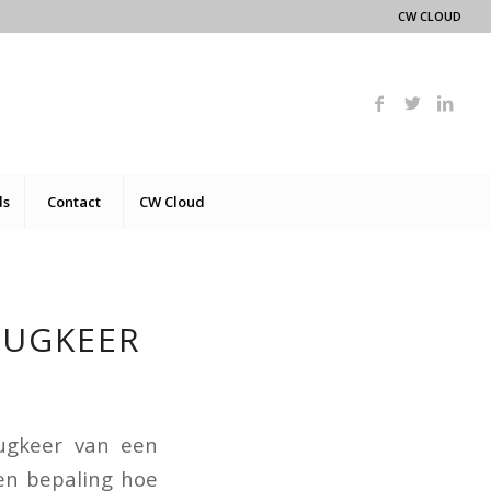
CW CLOUD
ds
Contact
CW Cloud
RUGKEER
ugkeer van een
een bepaling hoe