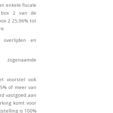
n enkele fiscale
n box 2 van de
box 2 25,96% tot
re.
j overlijden en
e zogenaamde
et voorstel ook
25% of meer van
urd vastgoed aan
rking komt voor
ijstelling is 100%