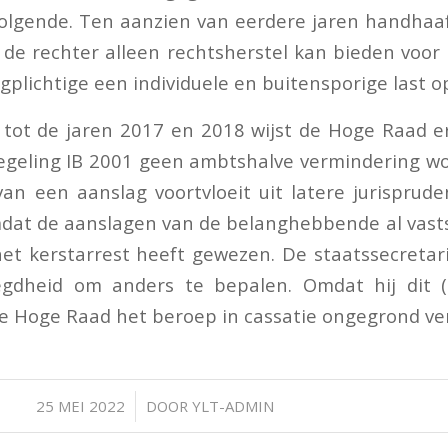
volgende. Ten aanzien van eerdere jaren handhaa
t de rechter alleen rechtsherstel kan bieden voor 
gplichtige een individuele en buitensporige last o
tot de jaren 2017 en 2018 wijst de Hoge Raad e
egeling IB 2001 geen ambtshalve vermindering wo
van een aanslag voortvloeit uit latere jurispruden
mdat de aanslagen van de belanghebbende al vast
t kerstarrest heeft gewezen. De staatssecretar
gdheid om anders te bepalen. Omdat hij dit (
e Hoge Raad het beroep in cassatie ongegrond ver
/
25 MEI 2022
DOOR
YLT-ADMIN