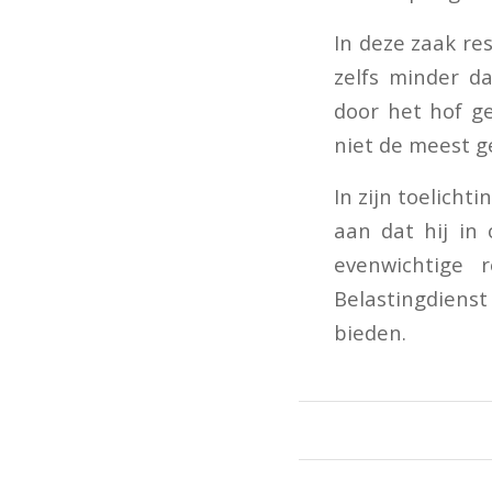
In deze zaak re
zelfs minder d
door het hof g
niet de meest g
In zijn toelicht
aan dat hij in
evenwichtige 
Belastingdiens
bieden.