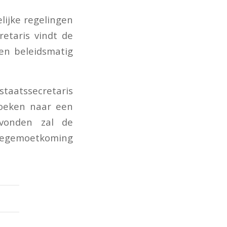
lijke regelingen
etaris vindt de
en beleidsmatig
 staatssecretaris
zoeken naar een
evonden zal de
 tegemoetkoming