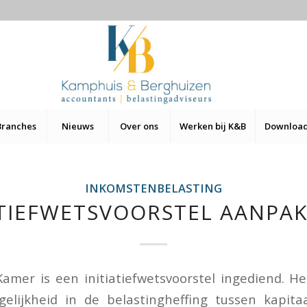
Branches
Nieuws
Over ons
Werken bij K&B
Downloa
INKOMSTENBELASTING
ATIEFWETSVOORSTEL AANPAK
amer is een initiatiefwetsvoorstel ingediend. He
gelijkheid in de belastingheffing tussen kapita