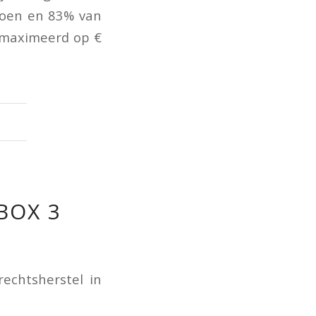
joen en 83% van
emaximeerd op €
BOX 3
echtsherstel in