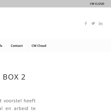
CW CLOUD
ds
Contact
CW Cloud
 BOX 2
t voorstel heeft
al en arbeid te