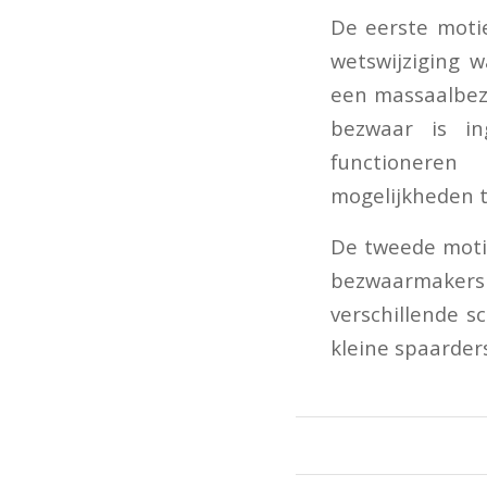
De eerste moti
wetswijziging w
een massaalbezw
bezwaar is i
functionere
mogelijkheden t
De tweede motie
bezwaarmakers 
verschillende s
kleine spaarder