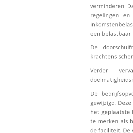
verminderen. Da
regelingen en
inkomstenbelast
een belastbaar
De doorschuifr
krachtens schenk
Verder verv
doelmatigheids
De bedrijfsopv
gewijzigd. Dez
het geplaatste 
te merken als 
de faciliteit. De