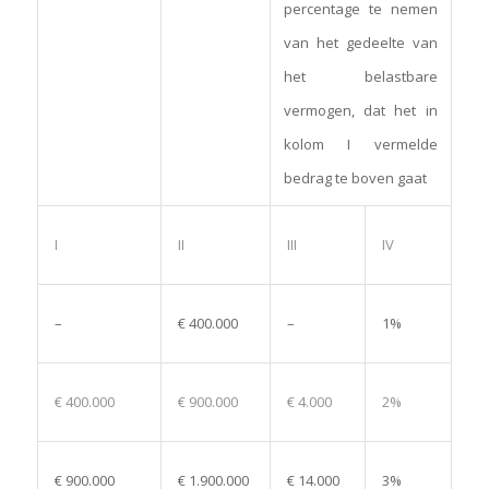
percentage te nemen
van het gedeelte van
het belastbare
vermogen, dat het in
kolom I vermelde
bedrag te boven gaat
I
II
III
IV
–
€ 400.000
–
1%
€ 400.000
€ 900.000
€ 4.000
2%
€ 900.000
€ 1.900.000
€ 14.000
3%