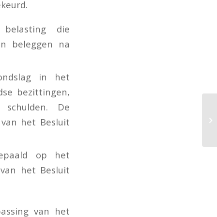
ekeurd.
belasting die
en beleggen na
ondslag in het
se bezittingen,
 schulden. De
van het Besluit
epaald op het
van het Besluit
passing van het