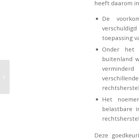
heeft daarom in
De voorkom
verschuldig
toepassing va
Onder het 
buitenland w
verminderd
Ontbinding
arbeidsovereenkomst
verschillen
wegens weigering
rechtsherstel
bezoek aan
bedrijfsarts
Het noemer
belastbare 
rechtsherstel
Deze goedkeuri