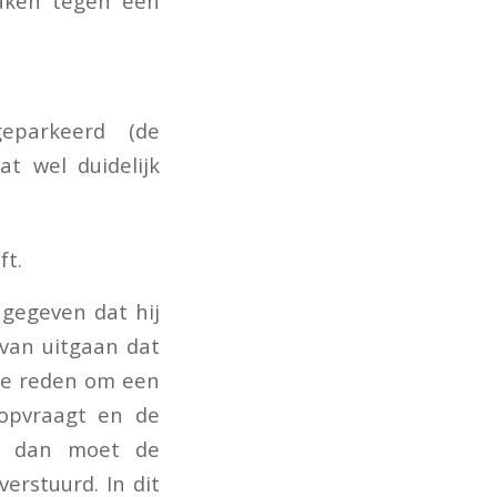
aken tegen een
eparkeerd (de
t wel duidelijk
ft.
gegeven dat hij
van uitgaan dat
ie reden om een
 opvraagt en de
n, dan moet de
erstuurd. In dit