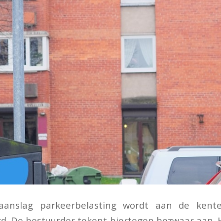
saanslag parkeerbelasting wordt aan de kent
d. De bestuurder tekent hiertegen bezwaar aan. 