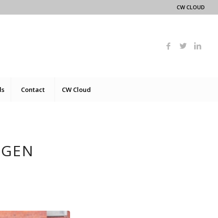
CW CLOUD
ds
Contact
CW Cloud
EGEN