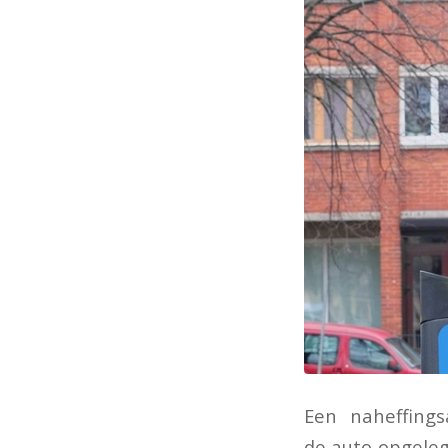
Een naheffing
de auto opgeleg