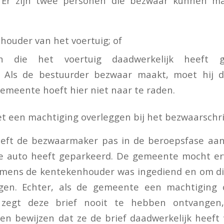
. Er zijn twee personen die bezwaar kunnen m
houder van het voertuig; of
n die het voertuig daadwerkelijk heeft g
. Als de bestuurder bezwaar maakt, moet hij da
emeente hoeft hier niet naar te raden.
t een machtiging overleggen bij het bezwaarschri
eeft de bezwaarmaker pas in de beroepsfase aan
de auto heeft geparkeerd. De gemeente mocht er
mens de kentekenhouder was ingediend en om d
gen. Echter, als de gemeente een machtiging
zegt deze brief nooit te hebben ontvange
 bewijzen dat ze de brief daadwerkelijk heeft v