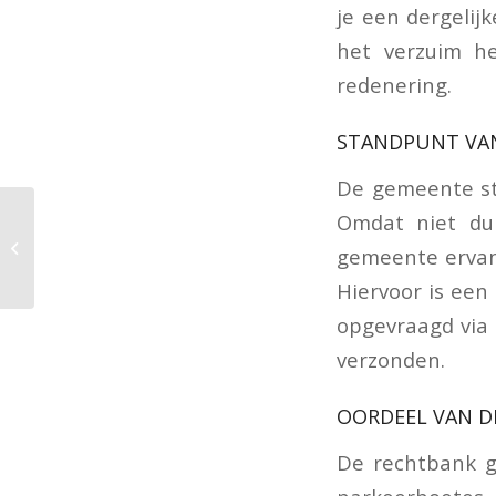
je een dergelij
het verzuim he
redenering.
STANDPUNT VA
De gemeente ste
Omdat niet du
Gerechtshof corrigeert
onredelijke schatting
gemeente ervan
van inspecteur
Hiervoor is ee
opgevraagd via 
verzonden.
OORDEEL VAN D
De rechtbank g