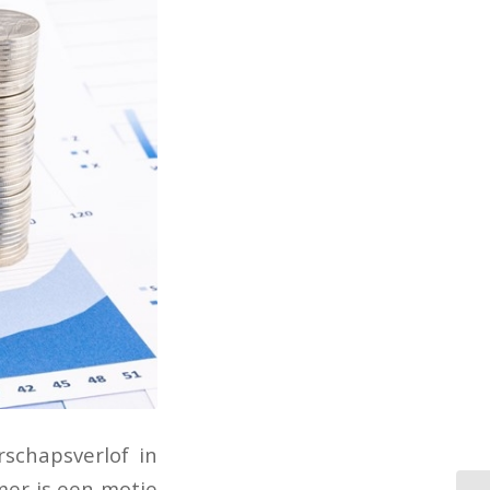
schapsverlof in
mer is een motie