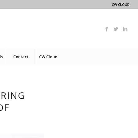
CW CLOUD
ds
Contact
CW Cloud
ERING
OF