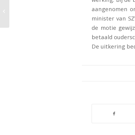
Nultarief btw voor
aangenomen om 
groenten en fruit?
minister van SZ
de motie gewijz
betaald oudersc
De uitkering b