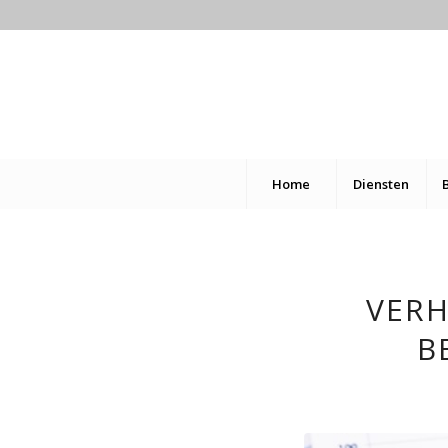
Home
Diensten
VERH
B