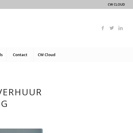
CW CLOUD
ds
Contact
CW Cloud
 VERHUUR
NG