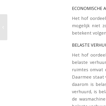
ECONOMISCHE A
Het hof oordeel
Gelijk melden per
mogelijk niet 
ongeluk gebruik van
de weg voorkomt
betekent volgens
boete en naheffing
BELASTE VERH
Het hof oordee
belaste verhuu
ruimtes omvat di
Daarmee staat v
daarom is belas
verhuurd, is be
de wasmachine 