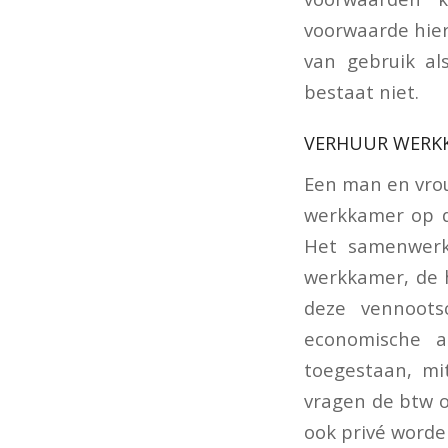
voorwaarde hier
van gebruik al
bestaat niet.
VERHUUR WERK
Een man en vro
werkkamer op d
Het samenwerk
werkkamer, de h
deze vennoots
economische ac
toegestaan, mi
vragen de btw o
ook privé worde