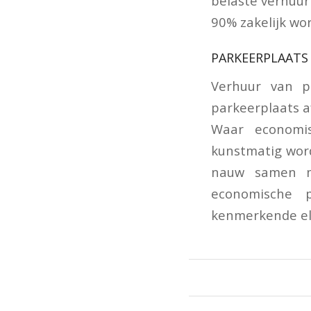
belaste verhuur
90% zakelijk wor
PARKEERPLAATS
Verhuur van pa
parkeerplaats a
Waar economi
kunstmatig word
nauw samen m
economische 
kenmerkende el