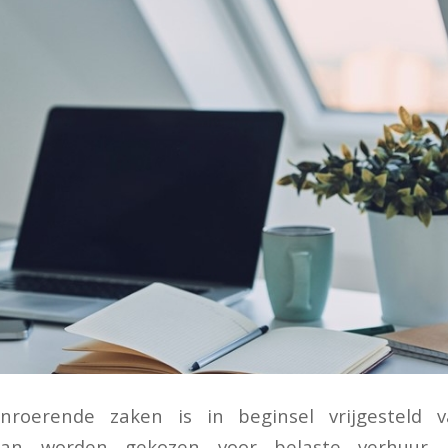
nroerende zaken is in beginsel vrijgesteld 
an worden gekozen voor belaste verhuur. 