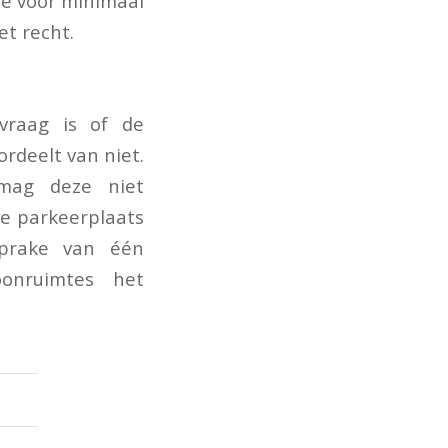
de voor minimaal
et recht.
 vraag is of de
rdeelt van niet.
mag deze niet
de parkeerplaats
prake van één
onruimtes het