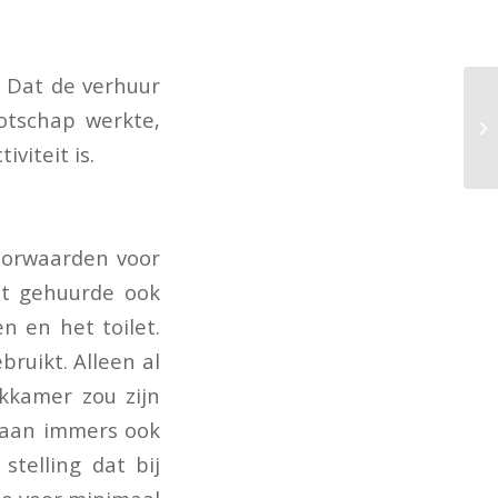
. Dat de verhuur
otschap werkte,
viteit is.
oorwaarden voor
et gehuurde ook
en en het toilet.
ruikt. Alleen al
rkkamer zou zijn
staan immers ook
telling dat bij