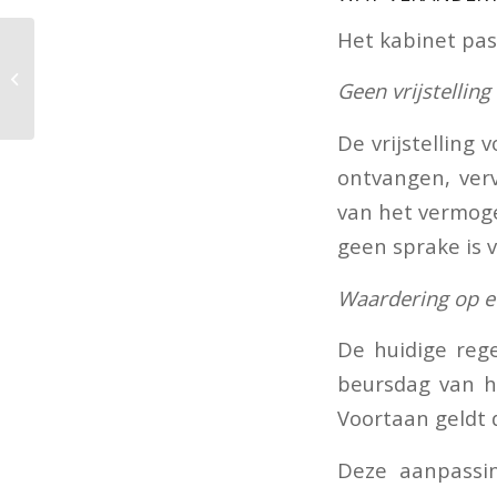
Het kabinet pas
Stilzitten is geen
Geen vrijstellin
prijsgeven
De vrijstelling 
ontvangen, verv
van het vermoge
geen sprake is 
Waardering op e
De huidige rege
beursdag van he
Voortaan geldt 
Deze aanpassin