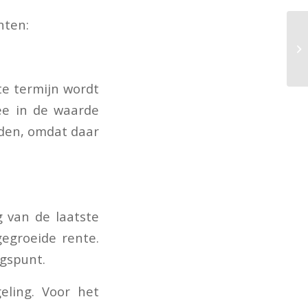
nten:
rte termijn wordt
mee in de waarde
lden, omdat daar
g van de laatste
gegroeide rente.
ngspunt.
eling. Voor het