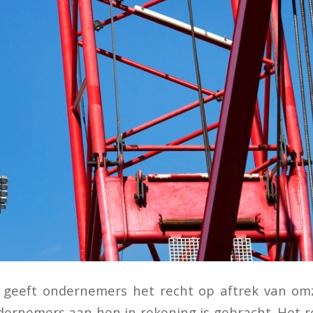
n geeft ondernemers het recht op aftrek van om
ernemers aan hen in rekening is gebracht. Het re