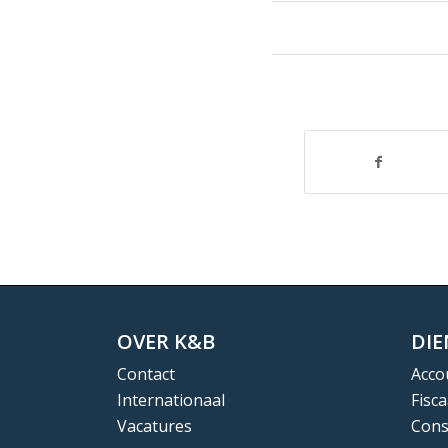
OVER K&B
DI
Contact
Acco
Internationaal
Fisca
Vacatures
Cons