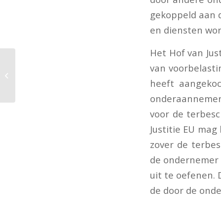
gekoppeld aan 
en diensten wor
Het Hof van Jus
Premiepercentages en
van voorbelast
maximum premieloon
heeft aangekoc
2025
onderaannemer
voor de terbesc
Justitie EU mag
zover de terbes
de ondernemer in
uit te oefenen.
de door de onde