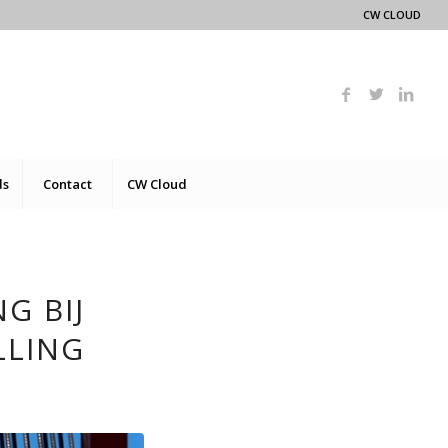
CW CLOUD
ds
Contact
CW Cloud
G BIJ
LLING