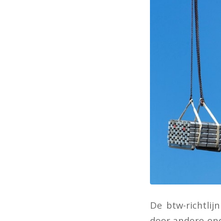
De btw-richtlij
door andere ond