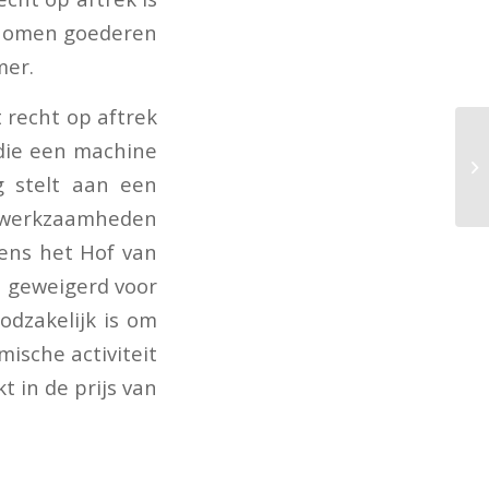
enomen goederen
mer.
 recht op aftrek
die een machine
g stelt aan een
 werkzaamheden
gens het Hof van
n geweigerd voor
odzakelijk is om
mische activiteit
 in de prijs van
.