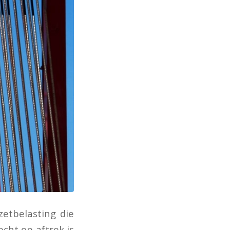
zetbelasting die
cht op aftrek is