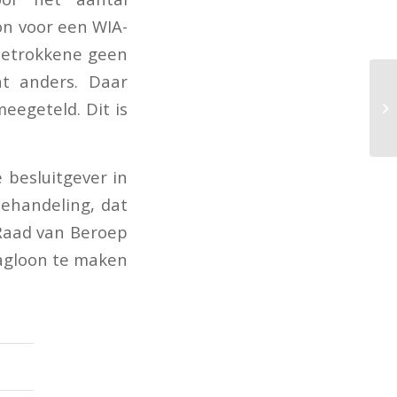
on voor een WIA-
 betrokkene geen
at anders. Daar
eegeteld. Dit is
 besluitgever in
behandeling, dat
 Raad van Beroep
agloon te maken