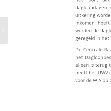
dagloondagen in
uitkering worde
inkomen heeft 
Hockeytrainer in btw-
soap: heeft de
worden de daglo
inspecteur het doel
geregeld in het
gemist?
De Centrale Raa
het Dagloonbesl
alleen is terug
heeft het UWV 
voor de WIA op 