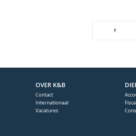
OVER K&B
DI
Contact
Acco
Internationaal
Fisca
Vacatures
Cons