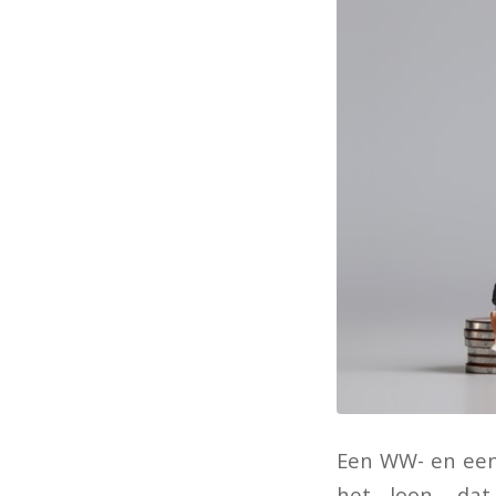
Een WW- en een 
het loon, dat