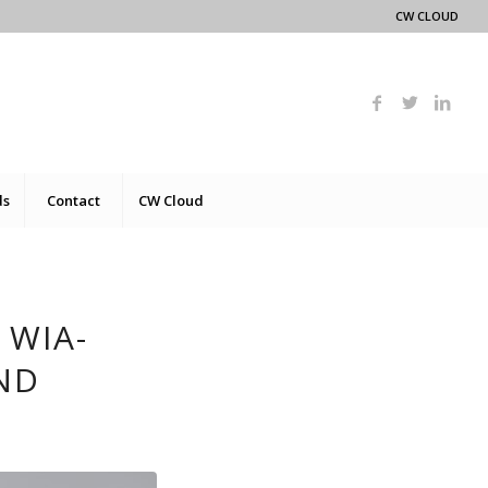
CW CLOUD
ds
Contact
CW Cloud
 WIA-
ND