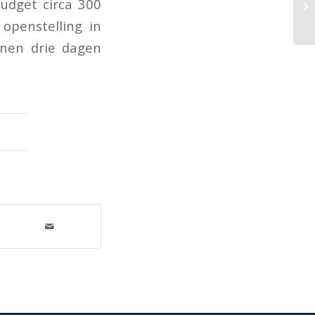
udget circa 300
 openstelling in
nnen drie dagen