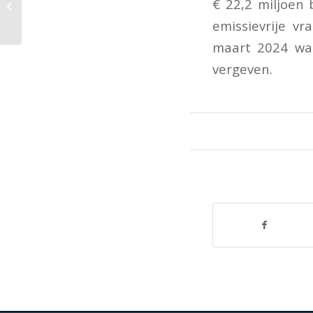
eenmalig niet-
€ 22,2 miljoen
indexeren maximum
emissievrije vr
uurprijs
kinderopvangtoeslag...
maart 2024 was
vergeven.