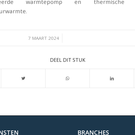
tegreerde warmtepomp en thermische 
urwarmte.
/
7 MAART 2024
DEEL DIT STUK
ENSTEN
BRANCHES