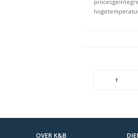
procesgeïn
hogetemperatu
OVER K&B
DI