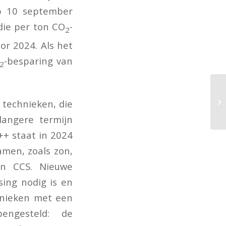
op 10 september
die per ton CO
-
2
or 2024. Als het
-besparing van
2
 technieken, die
langere termijn
++ staat in 2024
men, zoals zon,
 en CCS. Nieuwe
sing nodig is en
hnieken met een
engesteld: de