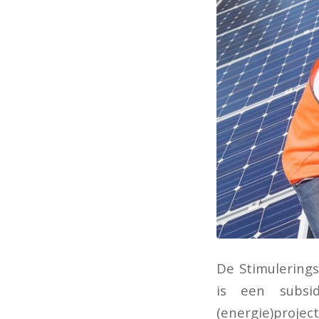
De Stimulerings
is een subsid
(energie)projec