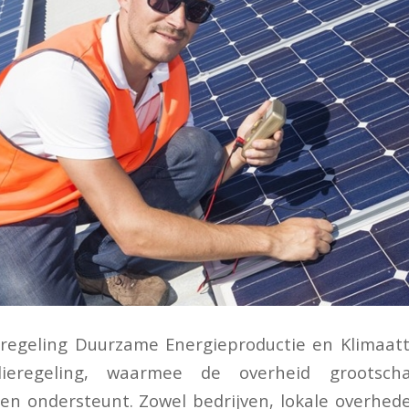
regeling Duurzame Energieproductie en Klimaatt
ieregeling, waarmee de overheid grootsch
ten ondersteunt. Zowel bedrijven, lokale overhede