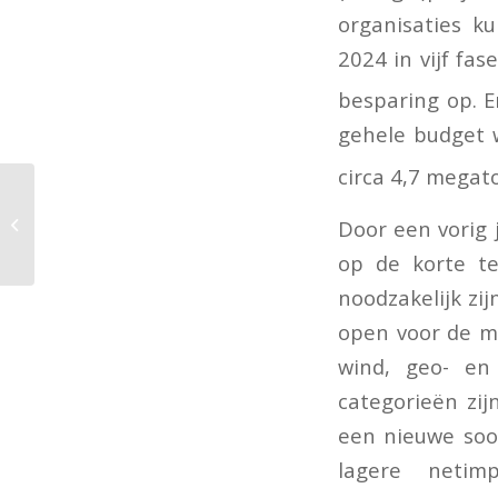
organisaties k
2024 in vijf fa
besparing op. E
gehele budget 
circa 4,7 megat
Wetsvoorstel
modernisering
Door een vorig 
concurrentiebeding in
op de korte te
consultatie
noodzakelijk zi
open voor de m
wind, geo- en 
categorieën zij
een nieuwe soo
lagere netim