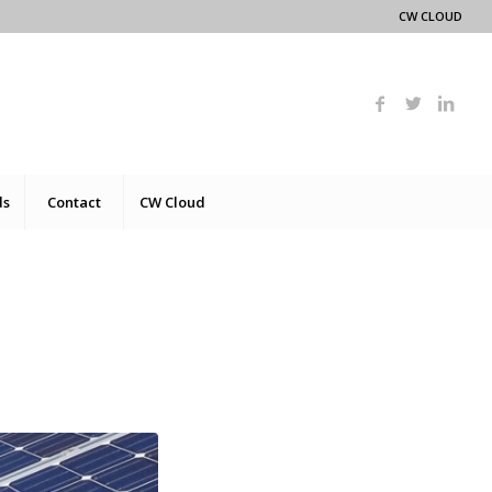
CW CLOUD
ds
Contact
CW Cloud