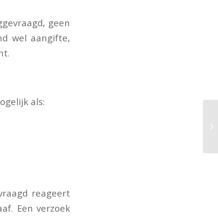
ggevraagd, geen
d wel aangifte,
ht.
gelijk als:
vraagd reageert
af. Een verzoek