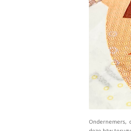
Ondernemers, d
deze btw terugv