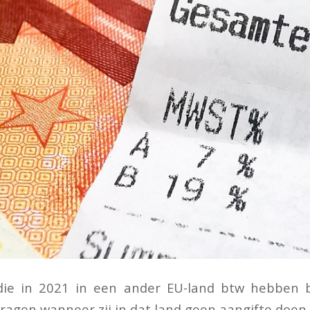
ie in 2021 in een ander EU-land btw hebben 
ragen wanneer zij in dat land geen aangifte doen