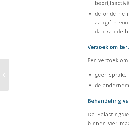
bedrijfsactiv
de ondernemi
aangifte voo
dan kan de b
Verzoek om ter
Een verzoek om t
Verjaring
geen sprake 
loonvordering
de ondernemin
Behandeling ve
De Belastingdi
binnen vier ma