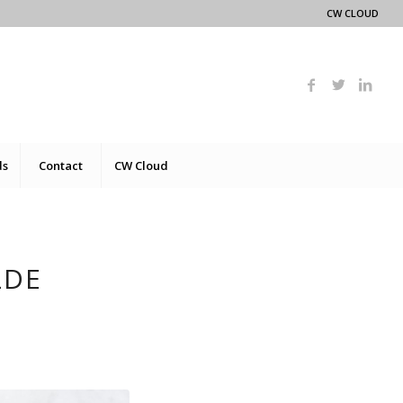
CW CLOUD
ds
Contact
CW Cloud
LDE