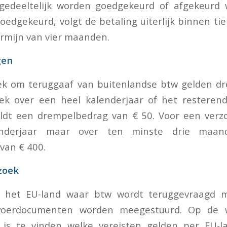
gedeeltelijk worden goedgekeurd of afgekeurd 
oedgekeurd, volgt de betaling uiterlijk binnen t
ermijn van vier maanden.
gen
ek om teruggaaf van buitenlandse btw gelden d
ek over een heel kalenderjaar of het resteren
eldt een drempelbedrag van € 50. Voor een verz
nderjaar maar over ten minste drie maan
van € 400.
rzoek
n het EU-land waar btw wordt teruggevraagd 
nvoerdocumenten worden meegestuurd. Op de 
t is te vinden welke vereisten gelden per EU-