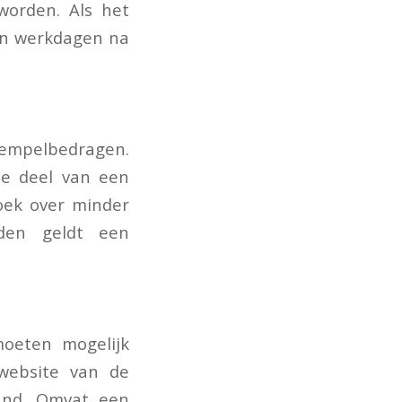
worden. Als het
ien werkdagen na
rempelbedragen.
de deel van een
oek over minder
den geldt een
moeten mogelijk
website van de
land. Omvat een