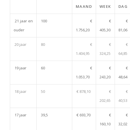
MAAND
WEEK
DAG
21 jaar en
100
€
€
€
ouder
1.756,20
405,30
81,06
20 jaar
80
€
€
€
1.404,95
324,25
64,85
19 jaar
60
€
€
€
1.053,70
243,20
48,64
18 jaar
50
€ 878,10
€
€
202,65
40,53
17 jaar
39,5
€ 693,70
€
€
160,10
32,02