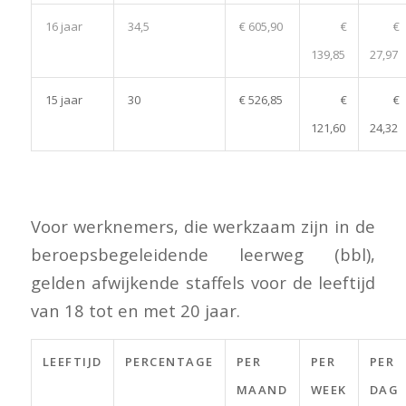
16 jaar
34,5
€ 605,90
€
€
139,85
27,97
15 jaar
30
€ 526,85
€
€
121,60
24,32
Voor werknemers, die werkzaam zijn in de
beroepsbegeleidende leerweg (bbl),
gelden afwijkende staffels voor de leeftijd
van 18 tot en met 20 jaar.
LEEFTIJD
PERCENTAGE
PER
PER
PER
MAAND
WEEK
DAG