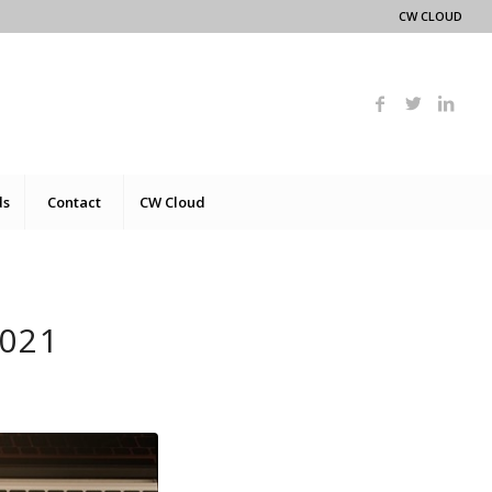
CW CLOUD
ds
Contact
CW Cloud
021