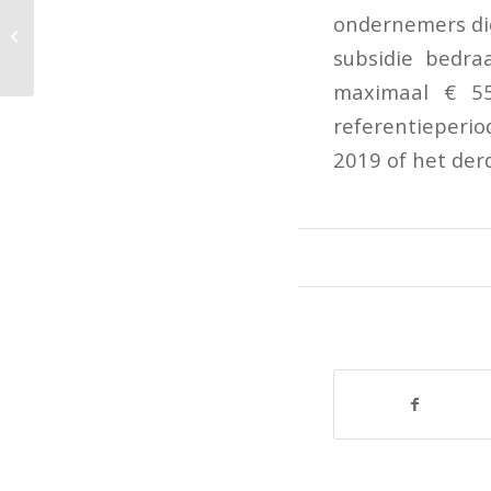
Verlenging termijn
ondernemers die
aanvraag vaststelling
subsidie bedra
TVL 4e kwartaal 2020
maximaal € 55
referentieperi
2019 of het der