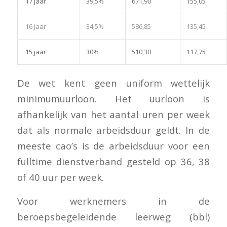
17 jaar
39,5%
671,90
155,05
16 jaar
34,5%
586,85
135,45
15 jaar
30%
510,30
117,75
De wet kent geen uniform wettelijk
minimumuurloon. Het uurloon is
afhankelijk van het aantal uren per week
dat als normale arbeidsduur geldt. In de
meeste cao’s is de arbeidsduur voor een
fulltime dienstverband gesteld op 36, 38
of 40 uur per week.
Voor werknemers in de
beroepsbegeleidende leerweg (bbl)