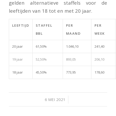
gelden alternatieve staffels voor de
leeftijden van 18 tot en met 20 jaar.
LEEFTIJD
STAFFEL
PER
PER
BBL
MAAND
WEEK
20 jaar
61,50%
1.046,10
241,40
19 jaar
52,50%
893,05
206,10
18 jaar
45,50%
773,95
178,60
/
6 MEI 2021