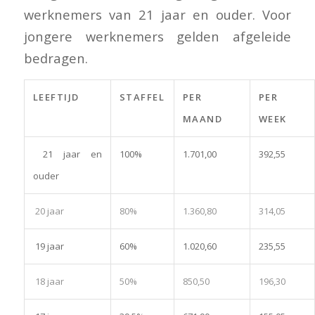
werknemers van 21 jaar en ouder. Voor
jongere werknemers gelden afgeleide
bedragen.
LEEFTIJD
STAFFEL
PER
PER
MAAND
WEEK
21 jaar en
100%
1.701,00
392,55
ouder
20 jaar
80%
1.360,80
314,05
19 jaar
60%
1.020,60
235,55
18 jaar
50%
850,50
196,30