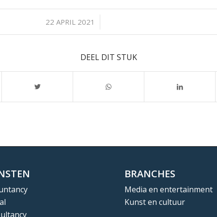
/
22 APRIL 2021
DEEL DIT STUK
ENSTEN
BRANCHES
untancy
Media en entertainment
al
Kunst en cultuur
ultancy