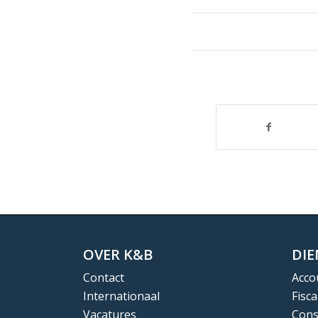
OVER K&B
DI
Contact
Acco
Internationaal
Fisca
Vacatures
Cons