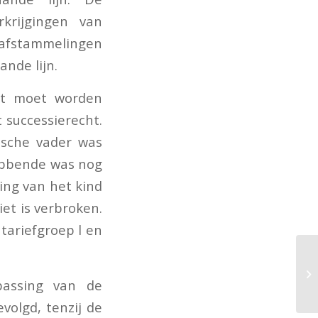
rkrijgingen van
p afstammelingen
ande lijn.
nt moet worden
 successierecht.
gische vader was
hebbende was nog
ing van het kind
et is verbroken.
ariefgroep l en
passing van de
volgd, tenzij de