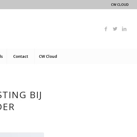
CW CLOUD
ds
Contact
CW Cloud
TING BIJ
DER