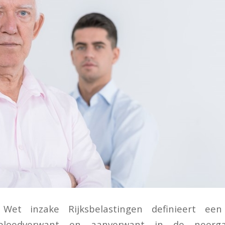
et inzake Rijksbelastingen definieert ee
 bloedverwant en aanverwant in de neerga