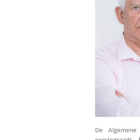
De Algemene W
eerstegraads