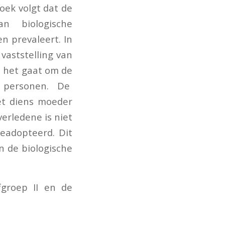
boek volgt dat de
an biologische
n prevaleert. In
vaststelling van
s het gaat om de
n personen. De
et diens moeder
erledene is niet
geadopteerd. Dit
n de biologische
fgroep II en de