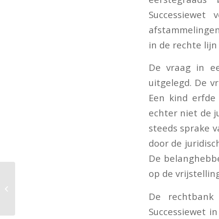
Successiewet v
afstammelingen 
in de rechte lij
De vraag in e
uitgelegd. De v
Een kind erfde 
echter niet de 
steeds sprake v
door de juridis
De belanghebbe
op de vrijstelli
Geen versoepeling
urencriterium vierde
De rechtbank 
kwartaal 2020
Successiewet in