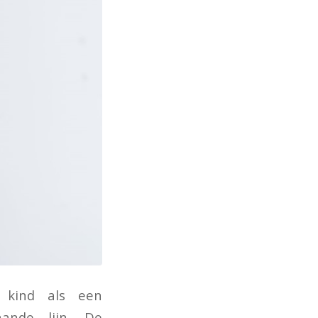
n kind als een
ande lijn. De