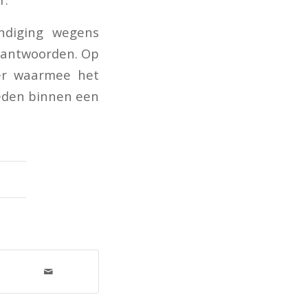
ndiging wegens
beantwoorden. Op
er waarmee het
heden binnen een