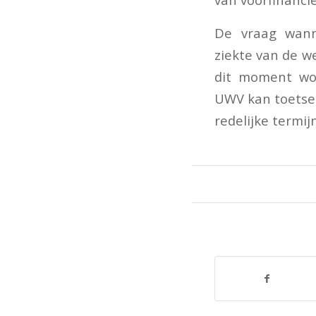
De vraag wann
ziekte van de w
dit moment wo
UWV kan toetsen
redelijke termij