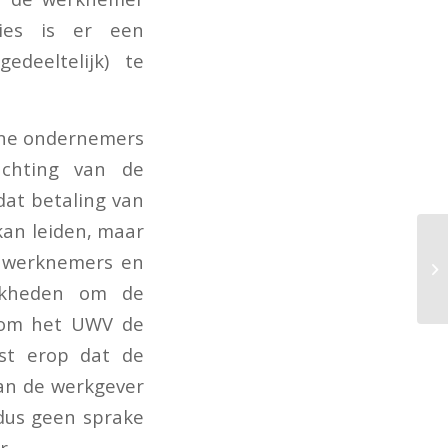
ties is er een
deeltelijk) te
eine ondernemers
achting van de
dat betaling van
kan leiden, maar
or werknemers en
ijkheden om de
f om het UWV de
jst erop dat de
van de werkgever
 dus geen sprake
r.