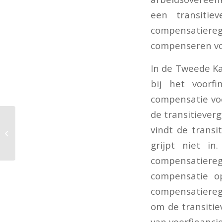
een transitie
compensatiere
compenseren voo
In de Tweede Ka
bij het voorf
compensatie voo
de transitiever
Toepassing
vindt de transi
tariefgroep
erfbelasting bij erfenis
grijpt niet i
van biologische vader
compensatiereg
compensatie op
compensatierege
om de transitie
van voorfinanci