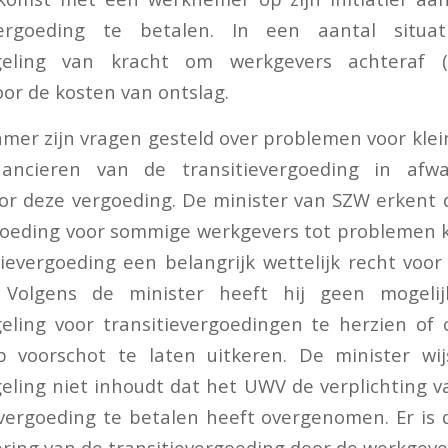
vergoeding te betalen. In een aantal situa
geling van kracht om werkgevers achteraf (ge
r de kosten van ontslag.
mer zijn vragen gesteld over problemen voor kl
inancieren van de transitievergoeding in afw
r deze vergoeding. De minister van SZW erkent 
goeding voor sommige werkgevers tot problemen 
tievergoeding een belangrijk wettelijk recht vo
n. Volgens de minister heeft hij geen mogel
eling voor transitievergoedingen te herzien o
 voorschot te laten uitkeren. De minister wi
ling niet inhoudt dat het UWV de verplichting 
vergoeding te betalen heeft overgenomen. Er is
ering van de transitievergoeding door de werkgeve