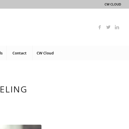
CW CLOUD
ds
Contact
CW Cloud
ELING