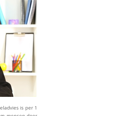
eladvies is per 1
s om mensen door