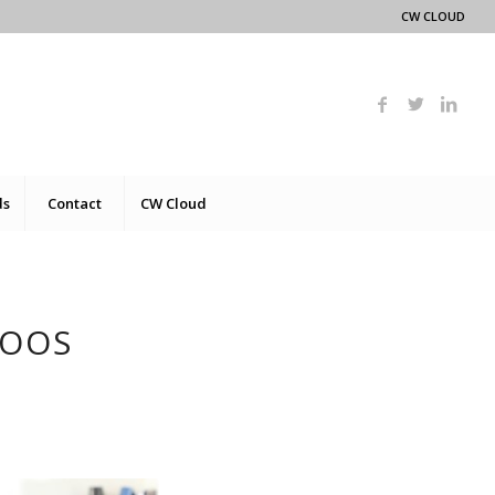
CW CLOUD
ds
Contact
CW Cloud
LOOS