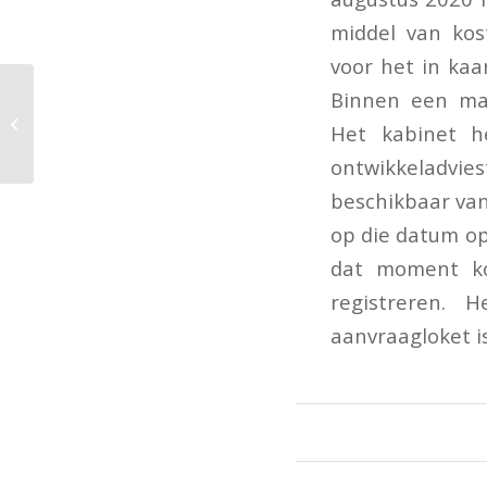
middel van kos
voor het in ka
Binnen een maa
Wetsvoorstel Werken
Het kabinet h
waar je wil
ontwikkeladvie
beschikbaar van
op die datum op
dat moment ko
registreren. 
aanvraagloket i