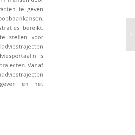
vatten te geven
loopbaankansen.
raties bereikt.
e stellen voor
adviestrajecten
iesportaal.nl is
trajecten. Vanaf
dviestrajecten
ergeven en het