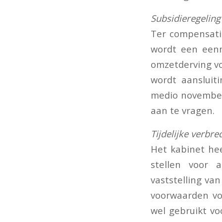
Subsidieregelin
Ter compensati
wordt een eenm
omzetderving vo
wordt aansluit
medio november 
aan te vragen.
Tijdelijke verbre
Het kabinet he
stellen voor 
vaststelling va
voorwaarden voo
wel gebruikt vo