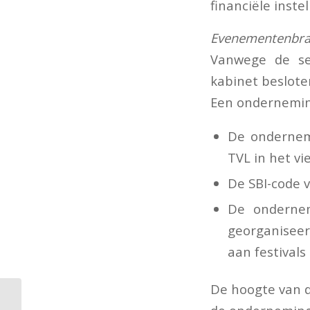
financiële inste
Evenementenbr
Vanwege de se
kabinet beslote
Een ondernemin
De ondernemi
TVL in het vi
De SBI-code 
De ondernem
georganiseer
aan festival
De hoogte van d
Tijdelijke Coronawet