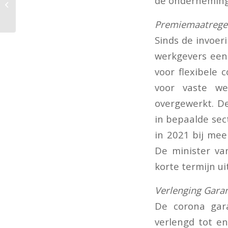
de onderneming
aangenomen
Premiemaatregel
Sinds de invoer
werkgevers een
voor flexibele
voor vaste w
overgewerkt. De
in bepaalde sect
in 2021 bij me
De minister va
korte termijn uit
Verlenging Garan
De corona gara
verlengd tot e