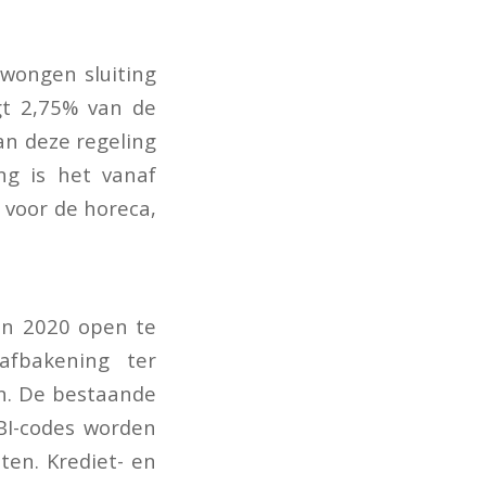
wongen sluiting
gt 2,75% van de
an deze regeling
ng is het vanaf
 voor de horeca,
an 2020 open te
afbakening ter
en. De bestaande
SBI-codes worden
ten. Krediet- en