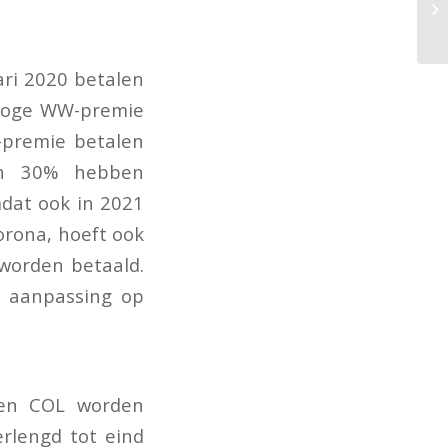
ari 2020 betalen
 hoge WW-premie
-premie betalen
an 30% hebben
mdat ook in 2021
corona, hoeft ook
worden betaald.
e aanpassing op
ngen COL worden
rlengd tot eind