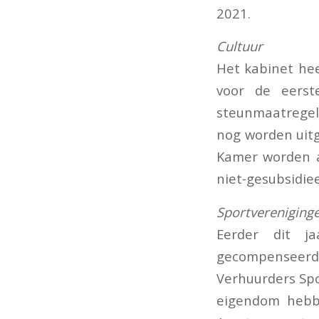
2021.
Cultuur
Het kabinet hee
voor de eerst
steunmaatregel
nog worden uit
Kamer worden a
niet-gesubsidiee
Sportvereniging
Eerder dit ja
gecompenseer
Verhuurders Spo
eigendom hebb