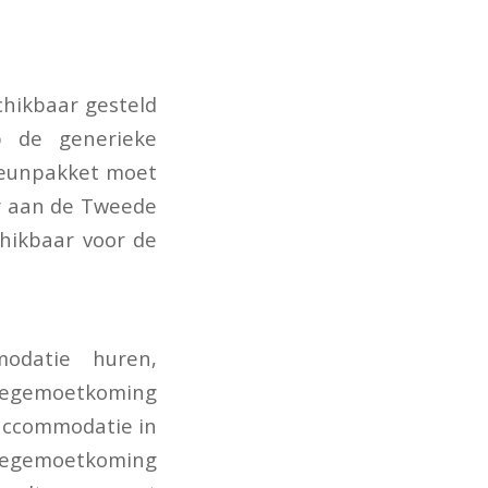
chikbaar gesteld
p de generieke
teunpakket moet
r aan de Tweede
hikbaar voor de
modatie huren,
egemoetkoming
 accommodatie in
Tegemoetkoming