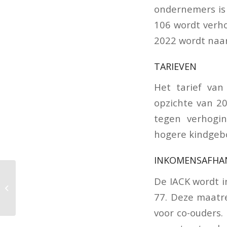
ondernemers is 
106 wordt verho
2022 wordt naar
TARIEVEN
Het tarief van
opzichte van 20
tegen verhogi
hogere kindgeb
INKOMENSAFHAN
Belastingplan 2021:
De IACK wordt i
wijzigingen voor
77. Deze maatre
ondernemers
voor co-ouders.