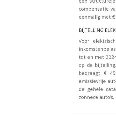
een structurel
compensatie va
eenmalig met € 7
BIJTELLING EL
Voor elektrisc
inkomstenbelast
tot en met 2024
op de bijtellin
bedraagt € 45
emissievrije au
de gehele cata
zonnecelauto’s.