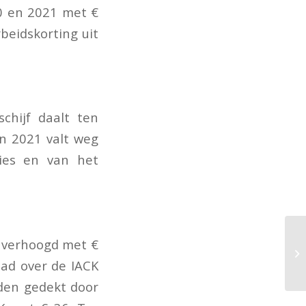
20 en 2021 met €
beidskorting uit
chijf daalt ten
in 2021 valt weg
ies en van het
K verhoogd met €
aad over de IACK
rden gedekt door