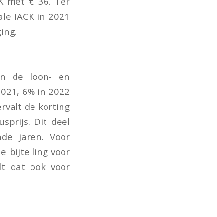
K met € 36. Ter
le IACK in 2021
ing.
 in de loon- en
2021, 6% in 2022
rvalt de korting
sprijs. Dit deel
de jaren. Voor
 bijtelling voor
dt dat ook voor