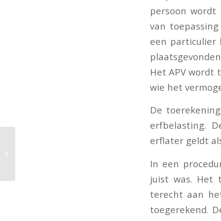
persoon wordt 
van toepassing
een particulier
plaatsgevonden 
Het APV wordt t
wie het vermog
De toerekening
erfbelasting. 
erflater geldt al
Kosteloos volgen van
ontwikkeladvies
In een procedur
juist was. Het
terecht aan he
toegerekend. De