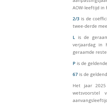
aanpassingsjaa
AOW-leeftijd in 
2/3
is de coëff
twee-derde meet
L
is de geraa
verjaardag in
geraamde rester
P
is de geldende
67
is de geldend
Het jaar 2025
wetsvoorstel
aanvangsleeftij