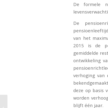
De formele n
levensverwachti
De pensioenr
pensioenleeftij
van het maxima
2015 is de pe
gemiddelde rest
ontwikkeling v
pensioenrichtle
verhoging van 
bekendgemaakt. S
deze op basis 
worden verhoogd
blijft één jaar.
Regeling TOFA twee