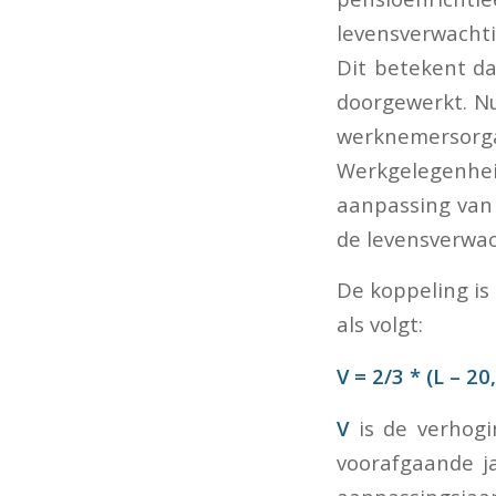
levensverwachti
Dit betekent d
doorgewerkt. N
werknemerso
Werkgelegenhei
aanpassing van 
de levensverwac
De koppeling is
als volgt:
V = 2/3 * (L – 20
V
is de verhogi
voorafgaande ja