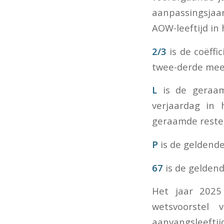
aanpassingsjaa
AOW-leeftijd in 
2/3
is de coëff
twee-derde meet
L
is de geraa
verjaardag in
geraamde rester
P
is de geldende
67
is de geldend
Het jaar 2025
wetsvoorstel
aanvangsleeftij