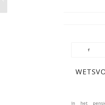
weken langer open
WETSVO
In het pensi