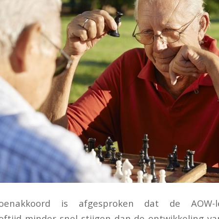
oenakkoord is afgesproken dat de AOW-l
eftijd minder snel stijgen dan de ontwikkeling v