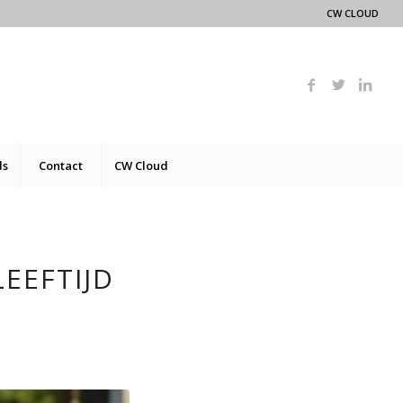
CW CLOUD
ds
Contact
CW Cloud
EEFTIJD
D