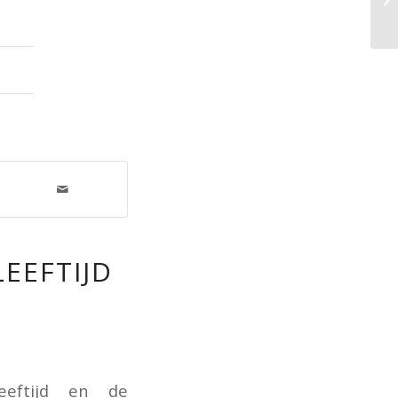
le
EEFTIJD
D
eeftijd en de