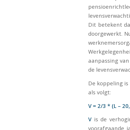
pensioenrichtle
levensverwachti
Dit betekent d
doorgewerkt. N
werknemerso
Werkgelegenhei
aanpassing van 
de levensverwac
De koppeling is
als volgt:
V = 2/3 * (L – 20
V
is de verhogi
voorafgaande ja