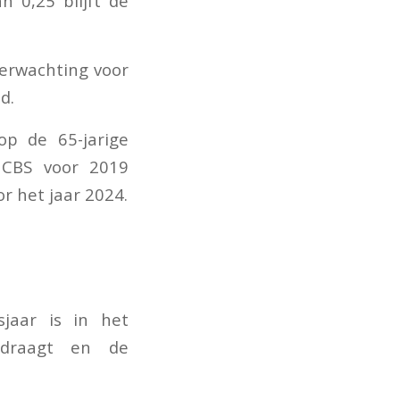
 0,25 blijft de
verwachting voor
d.
op de 65-jarige
 CBS voor 2019
r het jaar 2024.
jaar is in het
edraagt en de