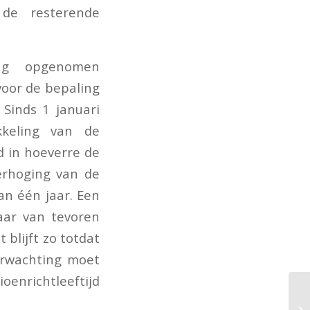
de resterende
ing opgenomen
voor de bepaling
Sinds 1 januari
kkeling van de
d in hoeverre de
erhoging van de
an één jaar. Een
aar van tevoren
 blijft zo totdat
erwachting moet
oenrichtleeftijd
We