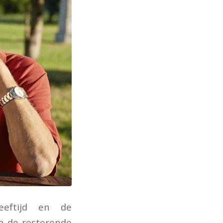
eeftijd en de
an de resterende