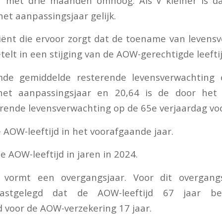
r met drie maanden omhoog. Als V kleiner is dan
het aanpassingsjaar gelijk.
iciënt die ervoor zorgt dat de toename van levens
elt in een stijging van de AOW-gerechtigde leeftij
mde gemiddelde resterende levensverwachting 
 het aanpassingsjaar en 20,64 is de door het
ende levensverwachting op de 65e verjaardag voo
 AOW-leeftijd in het voorafgaande jaar.
e AOW-leeftijd in jaren in 2024.
 vormt een overgangsjaar. Voor dit overgangs
 vastgelegd dat de AOW-leeftijd 67 jaar b
d voor de AOW-verzekering 17 jaar.