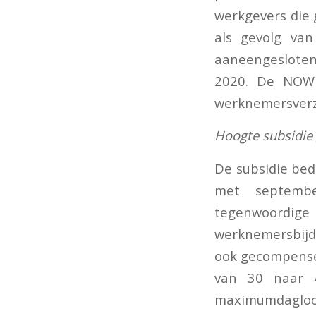
werkgevers die
als gevolg van
aaneengesloten
2020. De NOW g
werknemersverze
Hoogte subsidie
De subsidie be
met septembe
tegenwoordig
werknemersbijd
ook gecompense
van 30 naar 
maximumdagloo