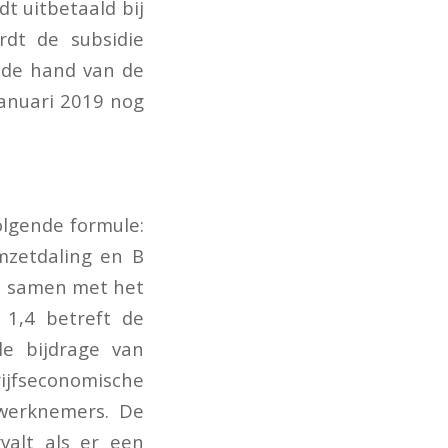
t uitbetaald bij
rdt de subsidie
 de hand van de
januari 2019 nog
lgende formule:
mzetdaling en B
gt samen met het
 1,4 betreft de
e bijdrage van
jfseconomische
 werknemers. De
valt als er een