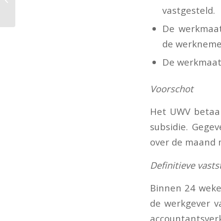
vastgesteld.
leegstand pand
De werkmaat
de werkneme
De werkmaats
Voorschot
Het UWV betaal
subsidie. Gege
over de maand 
Definitieve vasts
Binnen 24 weke
de werkgever va
accountantsverk