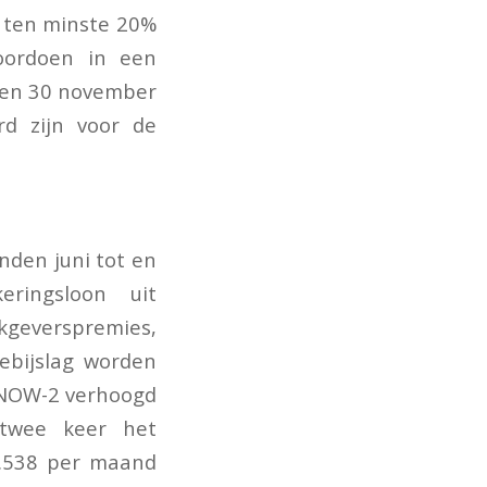
 ten minste 20%
voordoen in een
 en 30 november
rd zijn voor de
.
den juni tot en
ringsloon uit
everspremies,
ebijslag worden
 NOW-2 verhoogd
twee keer het
.538 per maand