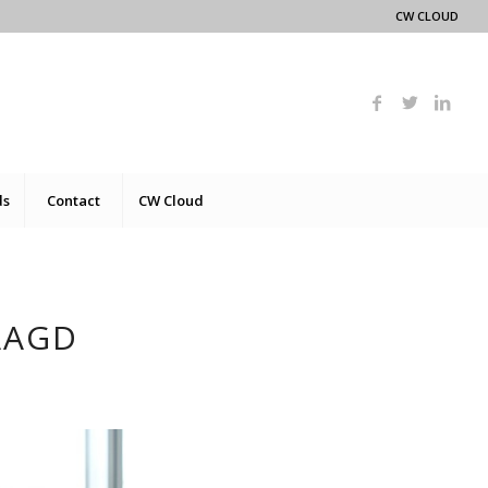
CW CLOUD
ds
Contact
CW Cloud
AAGD