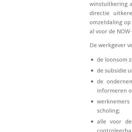
winstuitkering
directie uitk
omzetdaling op
al voor de NOW-
De werkgever ve
de loonsom zo
de subsidie u
de ondernem
informeren o
werknemers t
scholing;
alle voor d
controleerbar