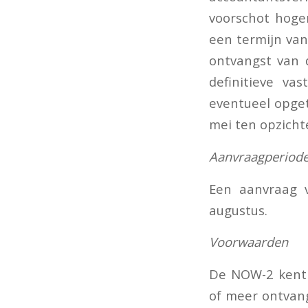
voorschot hoger
een termijn van
ontvangst van d
definitieve va
eventueel opge
mei ten opzicht
Aanvraagperiod
Een aanvraag 
augustus.
Voorwaarden
De NOW-2 kent 
of meer ontvang