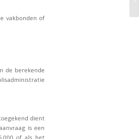
e vakbonden of
an de berekende
isadministratie
toegekend dient
 aanvraag is een
5.000 of als het