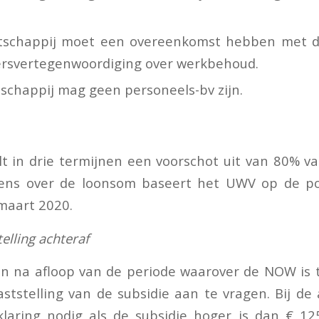
schappij moet een overeenkomst hebben met d
rsvertegenwoordiging over werkbehoud.
chappij mag geen personeels-bv zijn.
t in drie termijnen een voorschot uit van 80% v
vens over de loonsom baseert het UWV op de pol
maart 2020.
telling achteraf
n na afloop van de periode waarover de NOW is 
ststelling van de subsidie aan te vragen. Bij de
laring nodig als de subsidie hoger is dan € 12