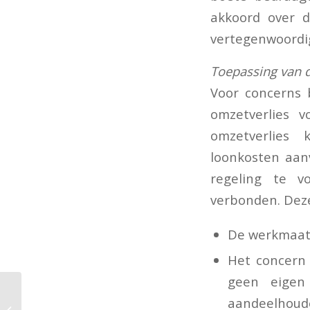
akkoord over 
vertegenwoordi
Toepassing van 
Voor concerns 
omzetverlies 
omzetverlies 
loonkosten aan
regeling te v
verbonden. Deze
De werkmaats
Het concern 
geen eigen
Recht op aftrek
aandeelhou
voorbelasting tijdens