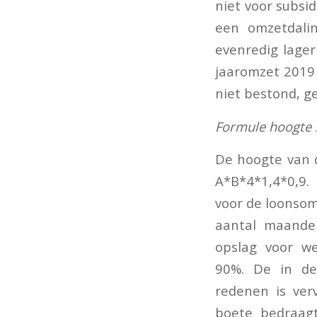
niet voor subsi
een omzetdalin
evenredig lage
jaaromzet 2019 
niet bestond, g
Formule hoogte 
De hoogte van 
A*B*4*1,4*0,9.
voor de loonsom
aantal maanden
opslag voor w
90%. De in de
redenen is ver
boete bedraagt