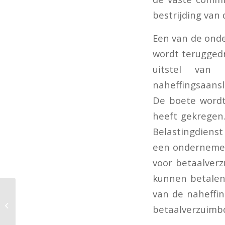
bestrijding van 
Een van de onde
wordt teruggedr
uitstel van
naheffingsaans
De boete wordt
heeft gekregen.
Belastingdienst
een ondernemer 
voor betaalverz
kunnen betalen 
van de naheffin
Tegemoetkoming
betaalverzuimbo
kosten eHerkenning