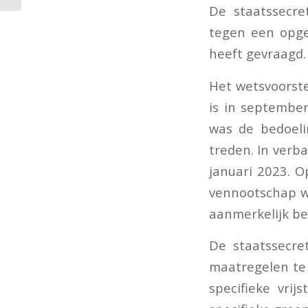
De staatssecr
tegen een opgel
heeft gevraagd.
Het wetsvoorste
is in septembe
was de bedoeli
treden. In verb
januari 2023. 
vennootschap wo
aanmerkelijk be
De staatssecret
maatregelen te 
specifieke vri