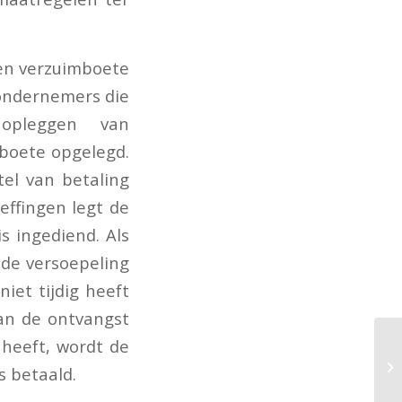
een verzuimboete
 ondernemers die
opleggen van
boete opgelegd.
el van betaling
effingen legt de
s ingediend. Als
 de versoepeling
iet tijdig heeft
van de ontvangst
 heeft, wordt de
s betaald.