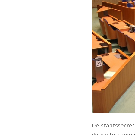
De staatssecre
de vaste commis