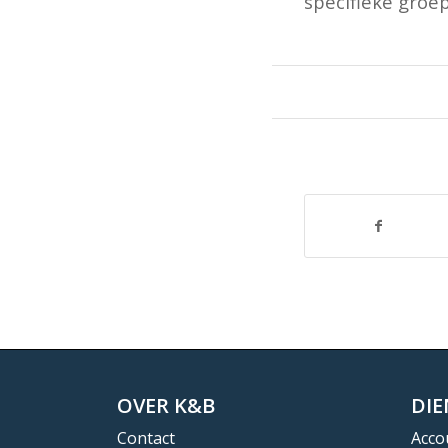
specifieke groep
OVER K&B
DI
Contact
Acco