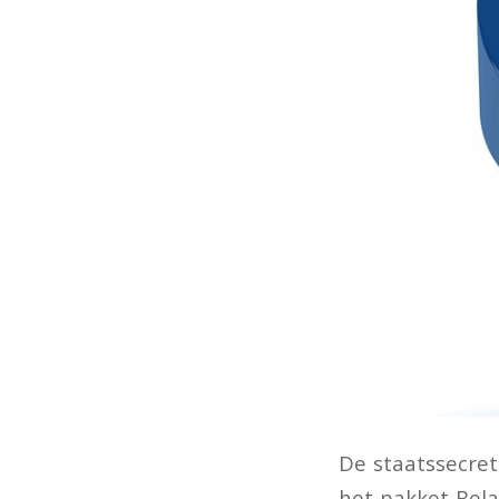
De staatssecret
het pakket Bel