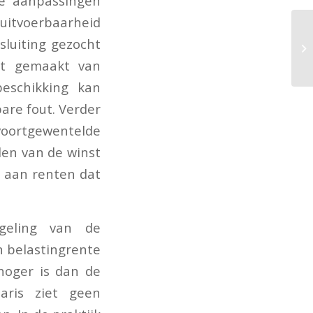
de aanpassingen
 uitvoerbaarheid
sluiting gezocht
rdt gemaakt van
beschikking kan
are fout. Verder
voortgewentelde
len van de winst
o aan renten dat
geling van de
en belastingrente
hoger is dan de
aris ziet geen