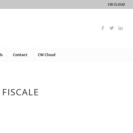
CW CLOUD
ds
Contact
CW Cloud
FISCALE