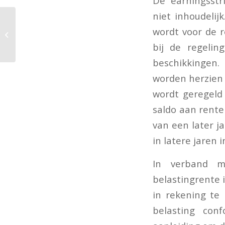
De earningsstr
niet inhoudelij
wordt voor de r
Uitleg relatiebeding
bij de regelin
beschikkingen.
worden herzien 
wordt geregeld
saldo aan rente
van een later j
in latere jaren 
In verband m
belastingrente i
in rekening te
belasting con