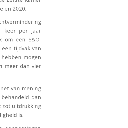
gelen 2020.
achtvermindering
r keer per jaar
jk om een S&O-
 een tijdvak van
ng hebben mogen
om meer dan vier
binet van mening
n behandeld dan
 tot uitdrukking
gheid is.