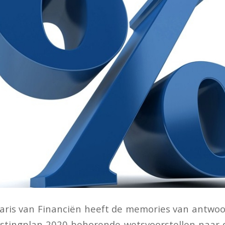
aris van Financiën heeft de memories van antwoo
astingplan 2020 behorende wetsvoorstellen naar 