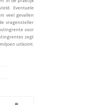
. In de praktijk
teld. Eventuele
in veel gevallen
de vragensteller
astingrente voor
stingrentes zegt
miljoen uitkomt.