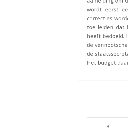
aanleiding om d
wordt eerst ee
correcties word
toe leiden dat 
heeft bedoeld. 
de vennootschap
de staatssecret
Het budget daar