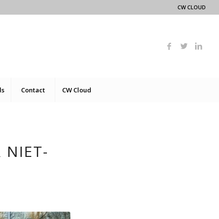
CW CLOUD
ds
Contact
CW Cloud
 NIET-
0