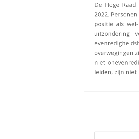
De Hoge Raad z
2022. Personen 
positie als we
uitzondering 
evenredigheid
overwegingen zi
niet onevenred
leiden, zijn nie