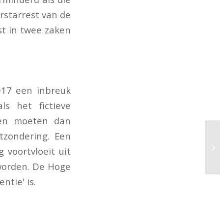
rstarrest van de
t in twee zaken
2017 een inbreuk
s het fictieve
gen moeten dan
tzondering. Een
 voortvloeit uit
eworden. De Hoge
ntie' is.