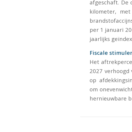
afgeschaft. De 
kilometer, met
brandstofaccijn
per 1 januari 2
jaarlijks geïnde
Fiscale stimule
Het aftrekperce
2027 verhoogd v
op afdekkingsi
om onevenwicht
hernieuwbare br