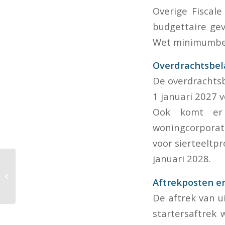
Overige Fiscal
budgettaire gev
Wet minimumbela
Overdrachtsbel
De overdrachtsb
1 januari 2027 
Ook komt er e
woningcorporati
voor sierteeltp
januari 2028.
Boete vervalt door
strafrechtelijke
Aftrekposten en
vrijspraak,
navordering niet
De aftrek van u
startersaftrek 