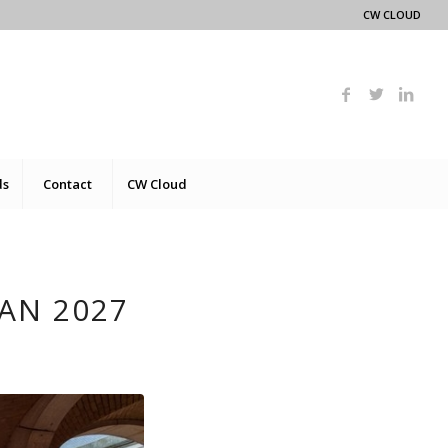
CW CLOUD
ds
Contact
CW Cloud
AN 2027