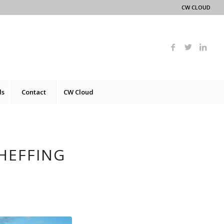
CW CLOUD
ds
Contact
CW Cloud
HEFFING