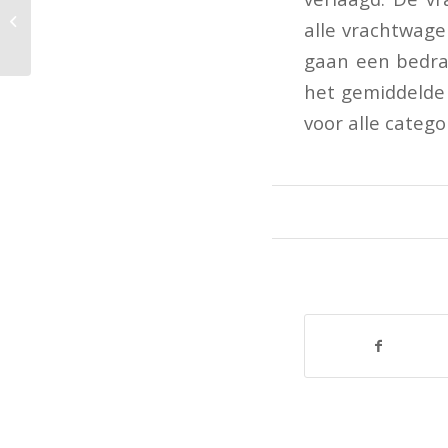
Geen rente bij eigen
alle vrachtwage
fout
gaan een bedrag
het gemiddelde 
voor alle categ