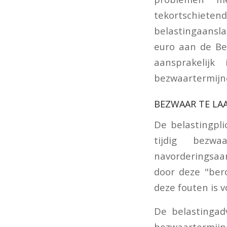
tekortschieten
belastingaansl
euro aan de Bel
aansprakelijk
bezwaartermijne
BEZWAAR TE LA
De belastingpli
tijdig bezw
navorderingsaans
door deze "ber
deze fouten is 
De belastingad
bezwaartermijn