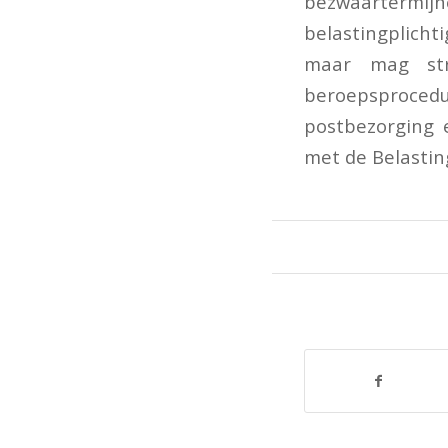
bezwaartermi
belastingplicht
maar mag str
beroepsprocedur
postbezorging e
met de Belastin