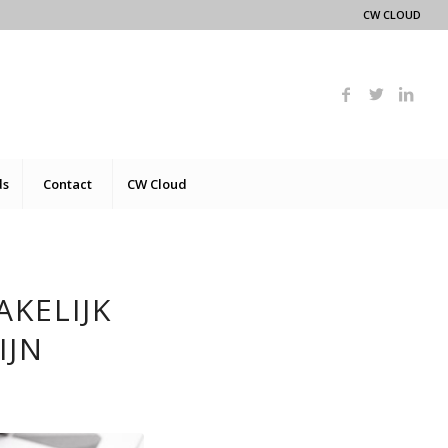
CW CLOUD
ds
Contact
CW Cloud
KELIJK
IJN