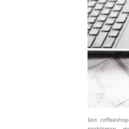
Een coffeeshop
problemen me