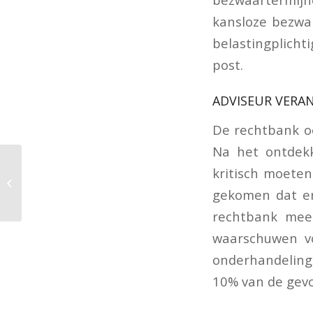
kansloze bezwar
belastingplicht
post.
ADVISEUR VERA
De rechtbank oo
Na het ontdekk
Gevolgen leegstand
kritisch moeten
voor gemeentelijke
gekomen dat er
heffingen
rechtbank meen
waarschuwen vo
onderhandelings
10% van de gev