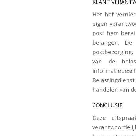
KLANT VERANTW
Het hof verniet
eigen verantwoo
post hem bereik
belangen. De
postbezorging,
van de belas
informatiebes
Belastingdiens
handelen van de 
CONCLUSIE
Deze uitspraa
verantwoordel