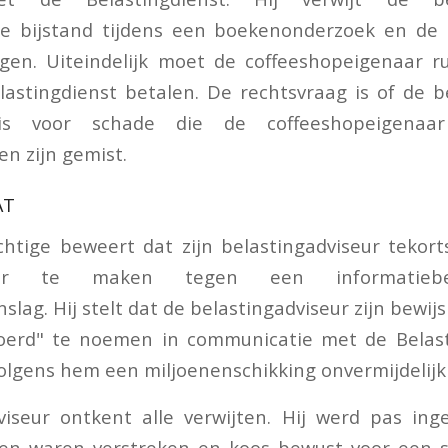
de bijstand tijdens een boekenonderzoek en de
agen. Uiteindelijk moet de coffeeshopeigenaar r
astingdienst betalen. De rechtsvraag is of de b
 is voor schade die de coffeeshopeigenaar
n zijn gemist.
AT
chtige beweert dat zijn belastingadviseur tekort
aar te maken tegen een informatiebe
lag. Hij stelt dat de belastingadviseur zijn bewij
oerd" te noemen in communicatie met de Belast
volgens hem een miljoenenschikking onvermijdelij
viseur ontkent alle verwijten. Hij werd pas ing
en waren verstreken en koos bewust voor een s