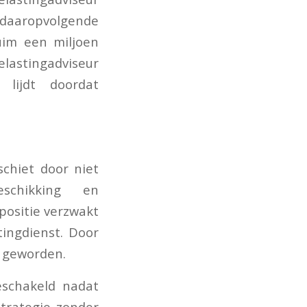
 daaropvolgende
uim een miljoen
elastingadviseur
 lijdt doordat
schiet door niet
schikking en
spositie verzwakt
ingdienst. Door
k geworden.
eschakeld nadat
trategie zonder