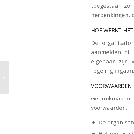
toegestaan zon
herdenkingen, o
HOE WERKT HET
De organisato
aanmelden bij 
eigenaar zijn 
regeling ingaa
Student
VOORWAARDEN
Gebruikmaken 
voorwaarden:
De organisat
Het motorrijt