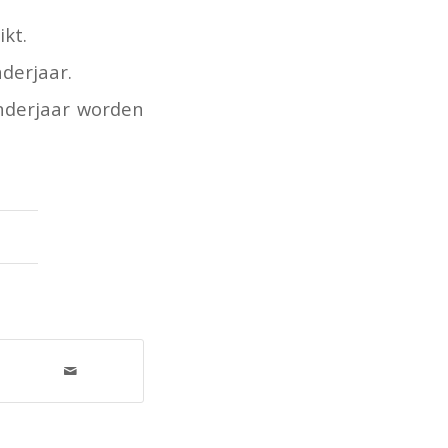
kt.
enderjaar.
nderjaar worden