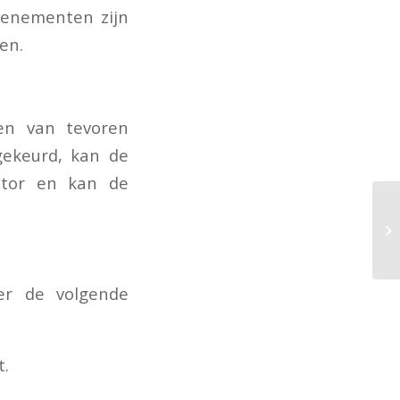
venementen zijn
en.
en van tevoren
gekeurd, kan de
sator en kan de
er de volgende
t.