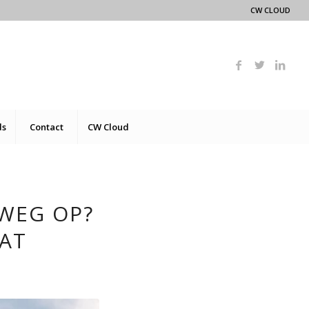
CW CLOUD
ds
Contact
CW Cloud
WEG OP?
DAT