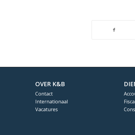
OVER K&B
DI
Contact
Acco
Internationaal
Fisca
Vacatures
Cons