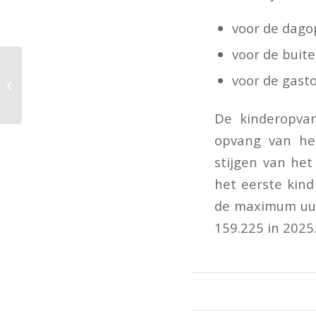
voor de dago
voor de buit
Nota van wijziging
voor de gast
wetsvoorstel Wet aanpassing
fiscale
bedrijfsopvolgingsfaciliteiten...
De kinderopva
opvang van he
stijgen van he
het eerste kin
de maximum uur
159.225 in 2025