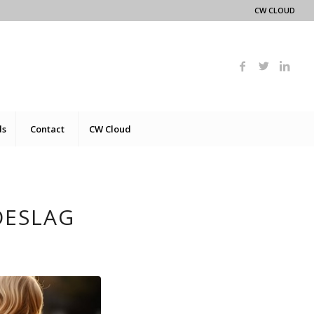
CW CLOUD
ds
Contact
CW Cloud
OESLAG