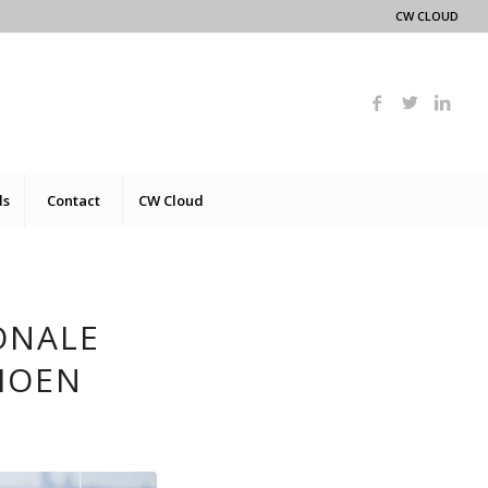
CW CLOUD
ds
Contact
CW Cloud
ONALE
IOEN