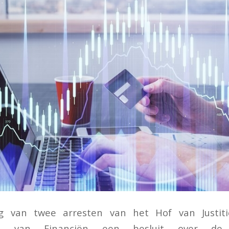
ng van twee arresten van het Hof van Justit
aris van Financiën een besluit over de i