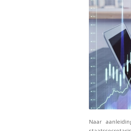
Naar aanleidi
staatssecret