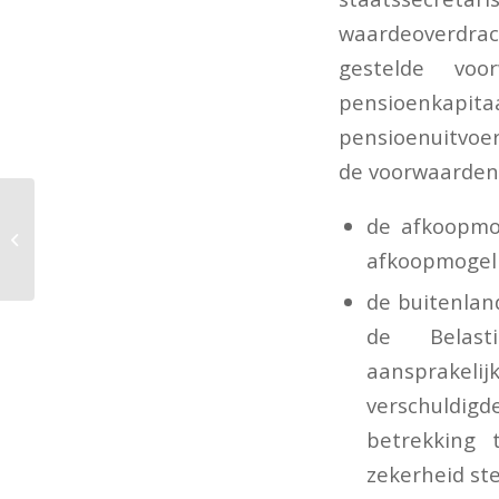
waardeoverdrac
gestelde voo
pensioenkap
pensioenuitvoer
de voorwaarden,
Alternatieve
de afkoopmo
dekkingsopties voor
maatregelen uit
afkoopmogeli
Belastingplan 2024
de buitenlan
de Belasti
aansprakel
verschuldigd
betrekking
zekerheid ste