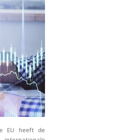
ie EU heeft de
nternationale