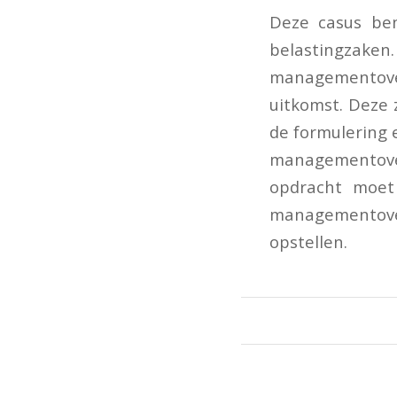
Deze casus ben
belastingza
managementover
uitkomst. Deze 
de formulering 
managementover
opdracht moet
managementover
opstellen.