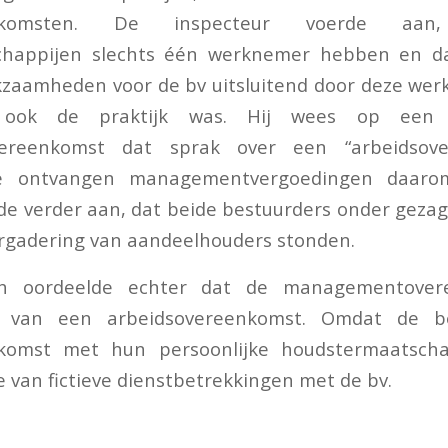
eenkomsten. De inspecteur voerde aa
chappijen slechts één werknemer hebben en da
kzaamheden voor de bv uitsluitend door deze we
t ook de praktijk was. Hij wees op een 
ereenkomst dat sprak over een “arbeidsove
e ontvangen managementvergoedingen daarom
de verder aan, dat beide bestuurders onder gezag
rgadering van aandeelhouders stonden.
h oordeelde echter dat de managementover
ft van een arbeidsovereenkomst. Omdat de b
nkomst met hun persoonlijke houdstermaatscha
 van fictieve dienstbetrekkingen met de bv.