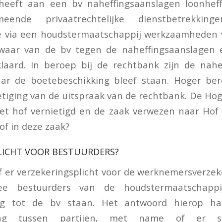
heeft aan een bv naheffingsaanslagen loonhef
eende privaatrechtelijke dienstbetrekki
ie via een houdstermaatschappij werkzaamheden v
waar van de bv tegen de naheffingsaanslagen 
laard. In beroep bij de rechtbank zijn de nahe
ar de boetebeschikking bleef staan. Hoger ber
ietiging van de uitspraak van de rechtbank. De Ho
het hof vernietigd en de zaak verwezen naar Hof
of in deze zaak?
LICHT VOOR BESTUURDERS?
of er verzekeringsplicht voor de werknemersverze
 bestuurders van de houdstermaatschappij
ing tot de bv staan. Het antwoord hierop h
ding tussen partijen, met name of er 