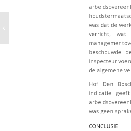
arbeidsover
houdstermaats
Opgave uitbetaalde
was dat de wer
bedragen aan derden
bij toepassing
verricht, wa
verleggingsregeling b...
managementov
beschouwde d
inspecteur voer
de algemene ve
Hof Den Bosc
indicatie gee
arbeidsoveree
was geen sprake
CONCLUSIE