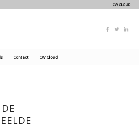
CW CLOUD
ds
Contact
CW Cloud
 DE
PEELDE