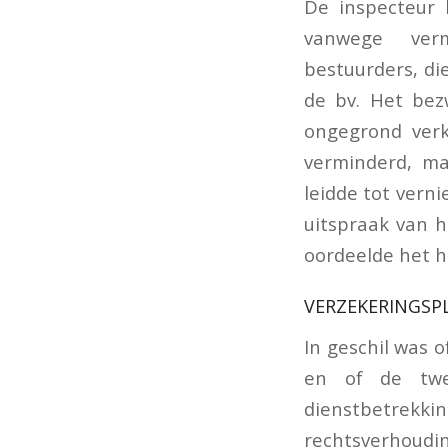
De inspecteur 
vanwege verm
bestuurders, d
de bv. Het bez
ongegrond verk
verminderd, ma
leidde tot vern
uitspraak van 
oordeelde het h
VERZEKERINGSP
In geschil was 
en of de twee
dienstbetrekk
rechtsverhou