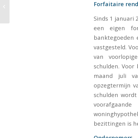
Forfaitaire re
excessief lenen bij
eigen vennootschap
Sinds 1 januari
een eigen for
banktegoeden e
vastgesteld. Vo
van voorlopig
schulden. Voor
maand juli v
opzegtermijn v
schulden wordt
voorafgaande
woninghypothek
bezittingen is 
Ondernemers