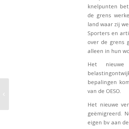
knelpunten betr
de grens werke
land waar zij w
Sporters en art
over de grens g
alleen in hun w
Het nieuwe 
belastingontw
bepalingen kome
van de OESO.
Vastgoedaandelen en
btw
Het nieuwe ver
geëmigreerd. N
eigen bv aan de 