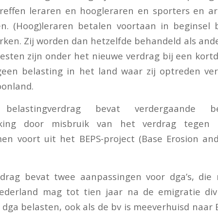
effen leraren en hoogleraren en sporters en ar
n. (Hoog)leraren betalen voortaan in beginsel b
erken. Zij worden dan hetzelfde behandeld als an
iesten zijn onder het nieuwe verdrag bij een kor
een belasting in het land waar zij optreden ve
oonland.
belastingverdrag bevat verdergaande b
ijking door misbruik van het verdrag tegen
n voort uit het BEPS-project (Base Erosion and 
drag bevat twee aanpassingen voor dga’s, die n
ederland mag tot tien jaar na de emigratie di
dga belasten, ook als de bv is meeverhuisd naar B