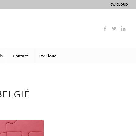
CW CLOUD
ds
Contact
CW Cloud
BELGIË