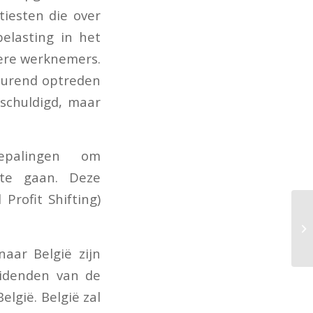
tiesten die over
elasting in het
dere werknemers.
tdurend optreden
rschuldigd, maar
epalingen om
 te gaan. Deze
Profit Shifting)
aar België zijn
videnden van de
elgië. België zal