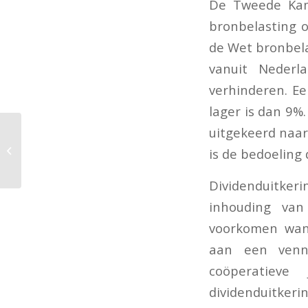
De Tweede Kame
bronbelasting o
de Wet bronbela
vanuit Nederl
verhinderen. Ee
lager is dan 9%
uitgekeerd naar
Tweede nota van
wijziging Belastingplan
is de bedoeling 
2022
Dividenduitke
inhouding van
voorkomen wan
aan een venno
coöperatieve
dividenduitker