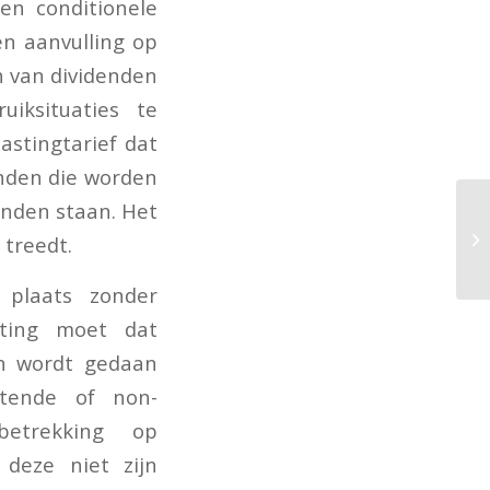
en conditionele
en aanvulling op
n van dividenden
iksituaties te
astingtarief dat
enden die worden
anden staan. Het
 treedt.
 plaats zonder
sting moet dat
n wordt gedaan
stende of non-
betrekking op
 deze niet zijn