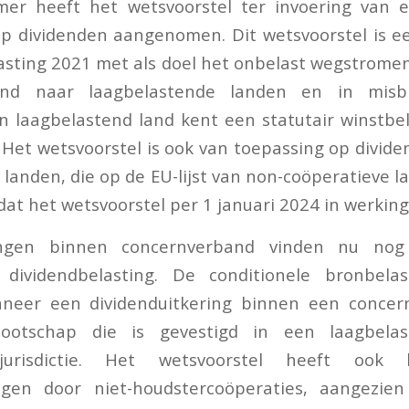
r heeft het wetsvoorstel ter invoering van e
p dividenden aangenomen. Dit wetsvoorstel is e
sting 2021 met als doel het onbelast wegstrome
and naar laagbelastende landen en in misbru
n laagbelastend land kent een statutair winstbel
. Het wetsvoorstel is ook van toepassing op divid
 landen, die op de EU-lijst van non-coöperatieve l
dat het wetsvoorstel per 1 januari 2024 in werking
ringen binnen concernverband vinden nu nog
 dividendbelasting. De conditionele bronbela
neer een dividenduitkering binnen een concer
otschap die is gevestigd in een laagbela
 jurisdictie. Het wetsvoorstel heeft ook 
ingen door niet-houdstercoöperaties, aangezien