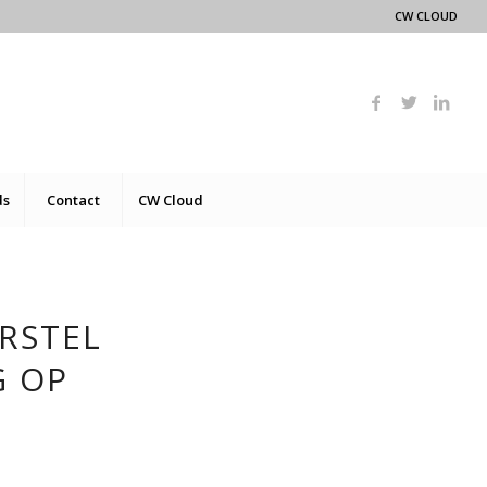
CW CLOUD
ds
Contact
CW Cloud
RSTEL
G OP