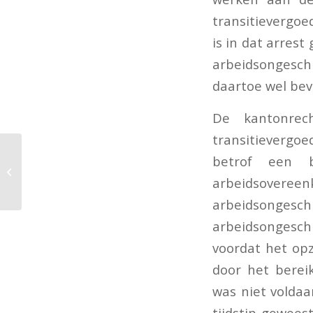
transitievergo
is in dat arres
arbeidsongesc
daartoe wel bev
De kantonrec
transitievergo
Verlenging
betrof een 
goedkeuring
arbeidsover
eigenwoninglening
arbeidsongeschi
arbeidsongesch
voordat het op
door het berei
was niet voldaa
tijdstip gewee