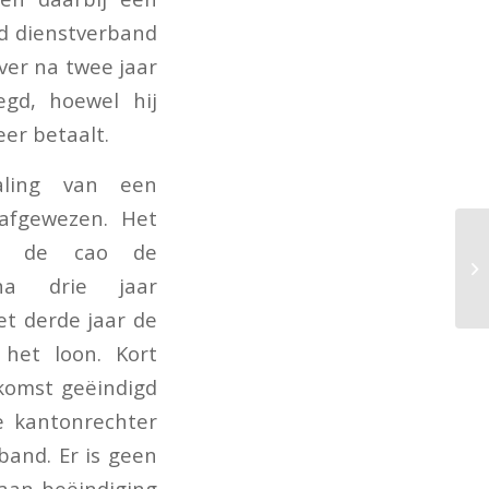
d dienstverband
ver na twee jaar
gd, hoewel hij
er betaalt.
aling van een
 afgewezen. Het
an de cao de
na drie jaar
et derde jaar de
 het loon. Kort
komst geëindigd
e kantonrechter
band. Er is geen
aan beëindiging