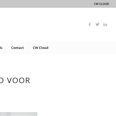
CW CLOUD
ds
Contact
CW Cloud
D VOOR
D