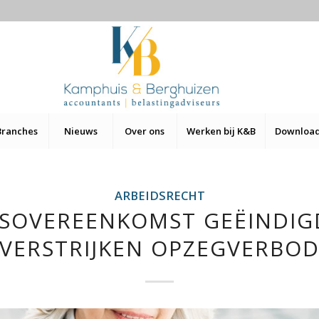
Branches
Nieuws
Over ons
Werken bij K&B
Downloa
ARBEIDSRECHT
DSOVEREENKOMST GEËINDIG
VERSTRIJKEN OPZEGVERBO