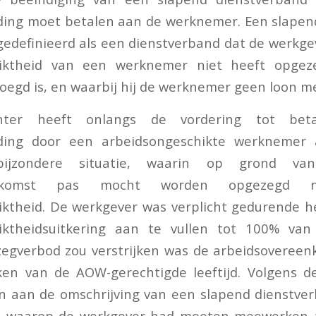
eding moet betalen aan de werknemer. Een slapen
t gedefinieerd als een dienstverband dat de werkge
hiktheid van een werknemer niet heeft opgeze
oegd is, en waarbij hij de werknemer geen loon me
hter heeft onlangs de vordering tot bet
eding door een arbeidsongeschikte werknemer
bijzondere situatie, waarin op grond v
eenkomst pas mocht worden opgezegd 
ktheid. De werkgever was verplicht gedurende h
iktheidsuitkering aan te vullen tot 100% van
zegverbod zou verstrijken was de arbeidsovereen
ken van de AOW-gerechtigde leeftijd. Volgens d
n aan de omschrijving van een slapend dienstver
st waarop de werkgever had moeten meewerken 