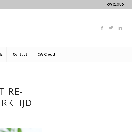
CW CLOUD
ds
Contact
CW Cloud
T RE-
RKTIJD