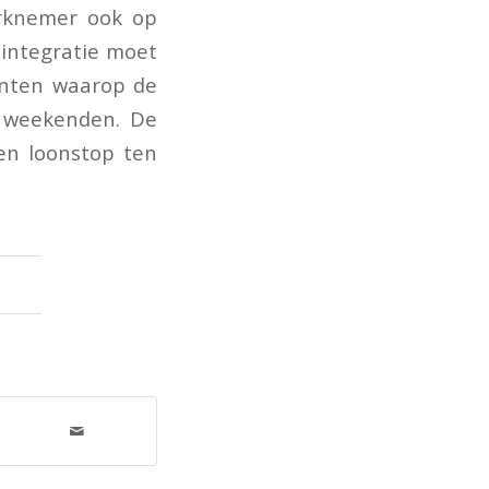
erknemer ook op
-integratie moet
enten waarop de
e weekenden. De
en loonstop ten