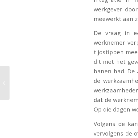
werkgever door
meewerkt aan zi
De vraag in e
werknemer verpl
tijdstippen mee
dit niet het ge
banen had. De 
Heffing
de werkzaamhe
reclamebelasting voor
klok aan gevel
werkzaamheden 
dat de werknem
Op die dagen w
Volgens de kan
vervolgens de 