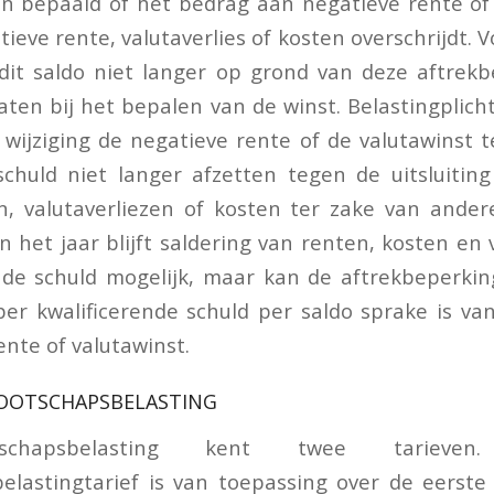
n bepaald of het bedrag aan negatieve rente of
ieve rente, valutaverlies of kosten overschrijdt. V
 dit saldo niet langer op grond van deze aftrek
ten bij het bepalen van de winst. Belastingplic
wijziging de negatieve rente of de valutawinst 
schuld niet langer afzetten tegen de uitsluitin
n, valutaverliezen of kosten ter zake van ander
n het jaar blijft saldering van renten, kosten en 
nde schuld mogelijk, maar kan de aftrekbeperkin
per kwalificerende schuld per saldo sprake is van 
ente of valutawinst.
OOTSCHAPSBELASTING
schapsbelasting kent twee tarieve
lastingtarief is van toepassing over de eerste t