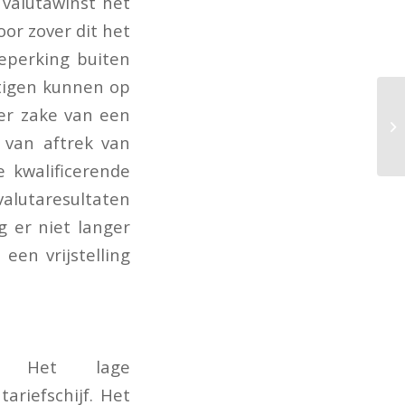
 valutawinst het
oor zover dit het
beperking buiten
htigen kunnen op
ter zake van een
g van aftrek van
e kwalificerende
valutaresultaten
g er niet langer
een vrijstelling
n. Het lage
ariefschijf. Het