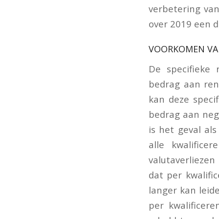
verbetering van
over 2019 een d
VOORKOMEN VAN
De specifieke 
bedrag aan rent
kan deze speci
bedrag aan nega
is het geval al
alle kwalific
valutaverliezen
dat per kwalifi
langer kan leid
per kwalificer