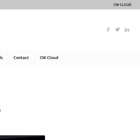
CW CLOUD
ds
Contact
CW Cloud
G