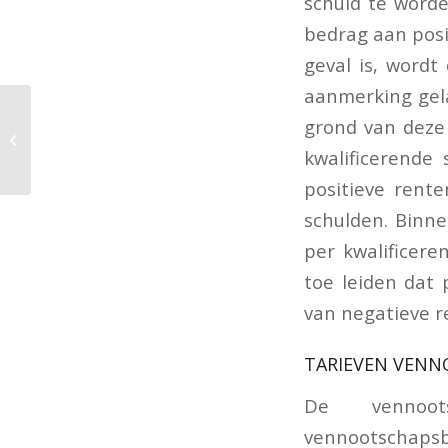
schuld te worde
bedrag aan posit
geval is, wordt
aanmerking gela
Belastingplan 2021:
grond van deze 
wijzigingen
kwalificerende 
loonbelasting
positieve rente
schulden. Binne
per kwalificere
toe leiden dat 
van negatieve r
TARIEVEN VENN
De vennoot
vennootschapsbe