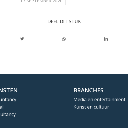
/
17 SEPTEMBER 2020
DEEL DIT STUK
ENSTEN
BRANCHES
untancy
Media en entertainment
al
Kunst en cultuur
ultancy