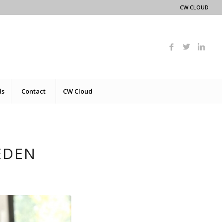
CW CLOUD
ds
Contact
CW Cloud
EDEN