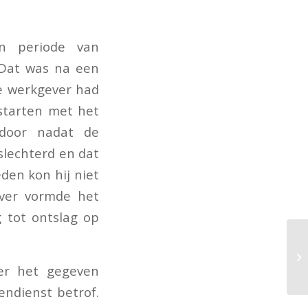
n periode van
 Dat was na een
e werkgever had
starten met het
 door nadat de
slechterd en dat
eden kon hij niet
ever vormde het
 tot ontslag op
er het gegeven
ndienst betrof.