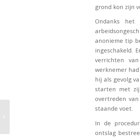
grond kon zijn 
Ondanks het 
arbeidsongesch
anonieme tip b
ingeschakeld. 
verrichten va
werknemer had m
hij als gevolg v
starten met zi
overtreden van
staande voet.
Correctie te hoge rente
eigenwoningschuld
In de procedu
aan schoonouders
ontslag bestre