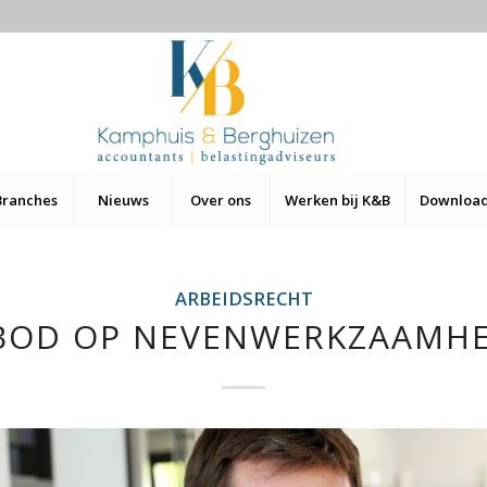
Branches
Nieuws
Over ons
Werken bij K&B
Downloa
ARBEIDSRECHT
BOD OP NEVENWERKZAAMH