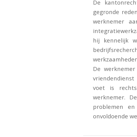
De kantonrech
gegronde reden
werknemer aan
integratiewerk
hij kennelijk
bedrijfsreche
werkzaamheden 
De werknemer h
vriendendienst
voet is recht
werknemer. De
problemen en 
onvoldoende we