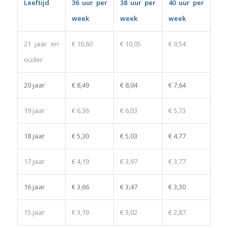
Leeftijd
36 uur per
38 uur per
40 uur per
week
week
week
21 jaar en
€ 10,60
€ 10,05
€ 9,54
ouder
20 jaar
€ 8,49
€ 8,04
€ 7,64
19 jaar
€ 6,36
€ 6,03
€ 5,73
18 jaar
€ 5,30
€ 5,03
€ 4,77
17 jaar
€ 4,19
€ 3,97
€ 3,77
16 jaar
€ 3,66
€ 3,47
€ 3,30
15 jaar
€ 3,19
€ 3,02
€ 2,87