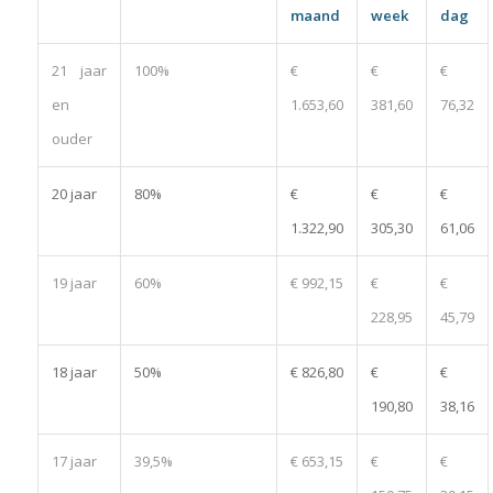
maand
week
dag
21 jaar
100%
€
€
€
en
1.653,60
381,60
76,32
ouder
20 jaar
80%
€
€
€
1.322,90
305,30
61,06
19 jaar
60%
€ 992,15
€
€
228,95
45,79
18 jaar
50%
€ 826,80
€
€
190,80
38,16
17 jaar
39,5%
€ 653,15
€
€