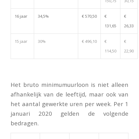
150,75
30,15
16 jaar
34,5%
€ 570,50
€
€
131,65
26,33
15 jaar
30%
€ 496,10
€
€
114,50
22,90
Het bruto minimumuurloon is niet alleen
afhankelijk van de leeftijd, maar ook van
het aantal gewerkte uren per week. Per 1
januari 2020 gelden de volgende
bedragen.